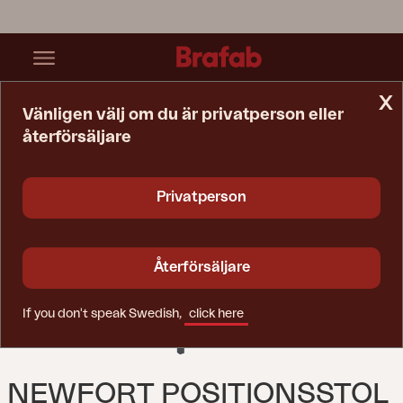
x
Vänligen välj om du är privatperson eller
återförsäljare
Startsida
Stol
Newfort Positionsstol Antracit/Svart
Privatperson
Återförsäljare
If you don't speak Swedish,
click here
NEWFORT POSITIONSSTOL