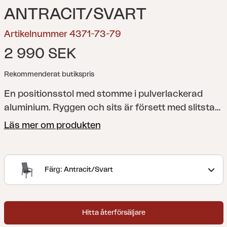
ANTRACIT/SVART
Artikelnummer 4371-73-79
2 990 SEK
Rekommenderat butikspris
En positionsstol med stomme i pulverlackerad
aluminium. Ryggen och sits är försett med slitstark
textilene. Måtten har maximerats för att passa
Läs mer om produkten
både upprätta samtal och nedfällda avkopplingar.
För extra komfort: addera en sittdyna, förslagsvis
från serien Iduna. Newfort passar utmärkt till
Färg: Antracit/Svart
borden Lomma, Lyon, Nox och Hillmond.
Newfort
är en robust positionsstol med en bibehållen
lätthet i formen. Med en stiligt dold knapp kan du
Hitta återförsäljare
lätt variera mellan upprätt och avslappnat läge.