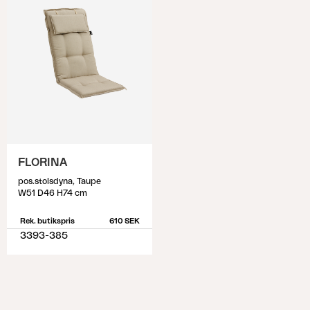
FLORINA
pos.stolsdyna, Taupe
W51 D46 H74 cm
Rek. butikspris
610 SEK
3393-385