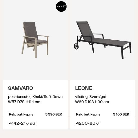
SAMVARO
LEONE
positionsstol, Khaki/Soft Dawn
vilsäng, Svart/grå
W57 D75 H114 cm
W60 D198 H90 cm
Rek. butikspris
3 390 SEK
Rek. butikspris
3 150 SEK
4142-21-796
4200-80-7