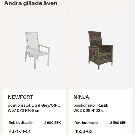
Andra gillade även
NEWFORT
NINJA
positionsstol, Light Grey/Off-White
positionsstol, Rustik
W57 D72 H109 cm
W63 D69 H102 cm
Rek. butikspris
2 990 SEK
Rek. butikspris
2 590 SEK
4371-71-51
4533-63