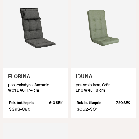
FLORINA
IDUNA
pos.stolsdyna, Antracit
pos.stolsdyna, Grön
W51 D46 H74 cm
L116 W48 T8 cm
Rek. butikspris
610 SEK
Rek. butikspris
720 SEK
3393-880
3052-301