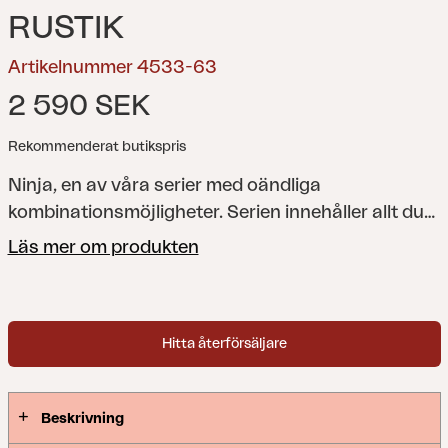
RUSTIK
Artikelnummer 4533-63
2 590 SEK
Rekommenderat butikspris
Ninja, en av våra serier med oändliga
kombinationsmöjligheter. Serien innehåller allt du
behöver för att bygga en skön sittgrupp eller
Läs mer om produkten
bekväm matgrupp helt i din egen stil.
Hitta återförsäljare
Beskrivning