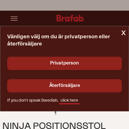
x
Vänligen välj om du är privatperson eller
återförsäljare
Startsida
Stol
Ninja Positionsstol Rustik
Privatperson
Återförsäljare
If you don't speak Swedish,
click here
NINJA POSITIONSSTOL