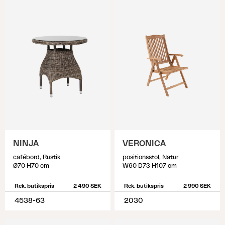
NINJA
VERONICA
cafébord, Rustik
positionsstol, Natur
Ø70 H70 cm
W60 D73 H107 cm
Rek. butikspris
2 490 SEK
Rek. butikspris
2 990 SEK
4538-63
2030