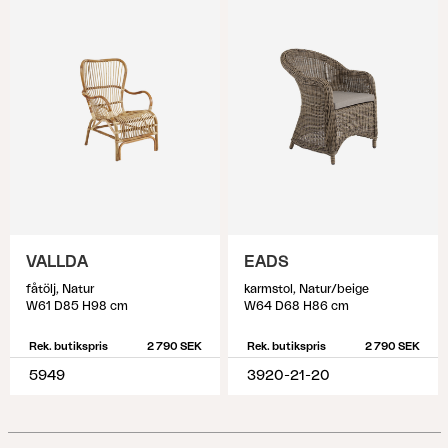
VALLDA
EADS
fåtölj, Natur
karmstol, Natur/beige
W61 D85 H98 cm
W64 D68 H86 cm
Rek. butikspris
2 790 SEK
Rek. butikspris
2 790 SEK
5949
3920-21-20