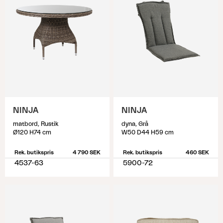
NINJA
NINJA
matbord, Rustik
dyna, Grå
Ø120 H74 cm
W50 D44 H59 cm
Rek. butikspris
4 790 SEK
Rek. butikspris
460 SEK
4537-63
5900-72