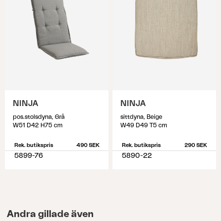
NINJA
NINJA
pos.stolsdyna, Grå
sittdyna, Beige
W51 D42 H75 cm
W49 D49 T5 cm
Rek. butikspris
490 SEK
Rek. butikspris
290 SEK
5899-76
5890-22
Andra gillade även