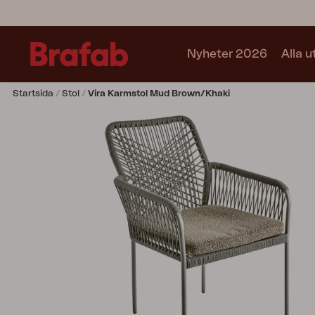
Nyheter 2026
Alla 
Startsida
Stol
Vira Karmstol Mud Brown/Khaki
Produkter
Matgrupper
Soffgrupper
Café sets
Soffa
Fåtölj
Stol
Bord
Utekök
Vilsäng
Relax
Hammock