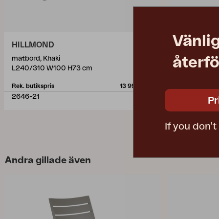
Vänlig
HILLMOND
LOMMA EL
återfö
matbord, Khaki
matbord, Kha
L240/310 W100 H73 cm
L220/280 W
Rek. butikspris
13 990 SEK
Rek. butikspris
2646-21
4654-21
Pr
If you don'
Andra gillade även