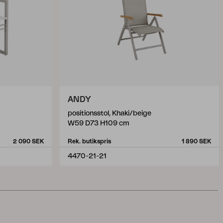
ANDY
positionsstol, Khaki/beige
W59 D73 H109 cm
2 090 SEK
Rek. butikspris
1 890 SEK
4470-21-21