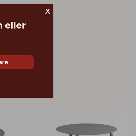
x
 eller
2 290 SEK
are