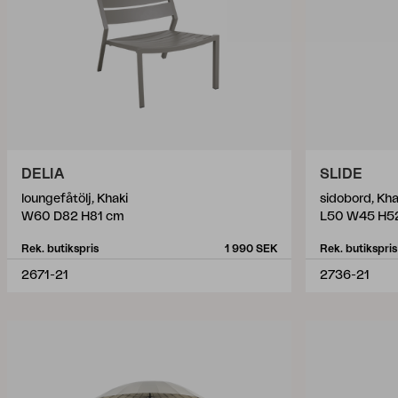
DELIA
SLIDE
loungefåtölj, Khaki
sidobord, Kha
W60 D82 H81 cm
L50 W45 H5
Rek. butikspris
1 990 SEK
Rek. butikspris
2671-21
2736-21