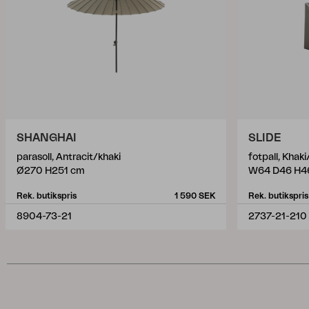
SHANGHAI
SLIDE
parasoll, Antracit/khaki
fotpall, Khak
Ø270 H251 cm
W64 D46 H4
Rek. butikspris
1 590 SEK
Rek. butikspris
8904-73-21
2737-21-210