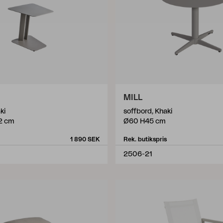
MILL
ki
soffbord, Khaki
2 cm
Ø60 H45 cm
1 890 SEK
Rek. butikspris
2506-21