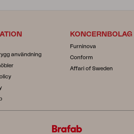
ATION
KONCERNBOLAG
Furninova
rygg användning
Conform
öbler
Affari of Sweden
olicy
y
b