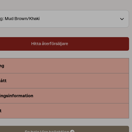
r en organisk känsla som förstärks av sina jordnära
nbjuder dig att slappna av. Sittdyna ingår för extra
rg: Mud Brown/Khaki
Hitta återförsäljare
ng
ått
ingsinformation
t