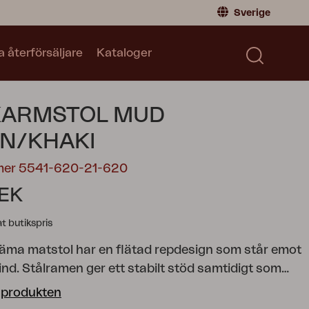
Sverige
a återförsäljare
Kataloger
Privatperson
Sverige
|
Sweden
Norge
|
Norway
Kataloger
KARMSTOL MUD
Global
|
Global
Läs våra kataloger
Tyskland
|
Germany
N/KHAKI
Danmark
|
Denmark
mer 5541-620-21-620
Frankrike
|
France
SEK
Byt till Återförsäljare
 butikspris
ma matstol har en flätad repdesign som står emot
nd. Stålramen ger ett stabilt stöd samtidigt som
rost och korrosion, vilket säkerställer långvarig
 produkten
 alla klimat. Det vackert flätade mönstret på sits