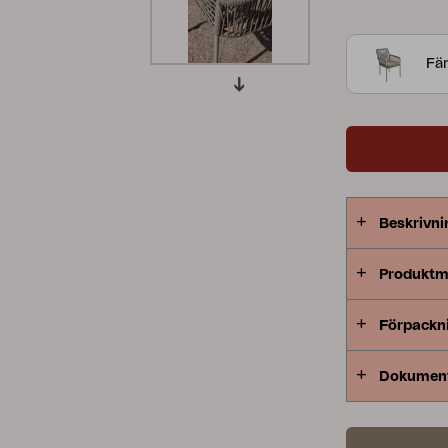
och rygg ge
Peace
Grower Greens
Lomma
toner, och i
Fä
komfort.
Kelia
Delia
Lyra
Beskrivni
Produktm
Förpackn
Dokumen