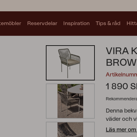
utemöbler
Reservdelar
Inspiration
Tips & råd
Hitt
Kollektioner
VIRA 
Se alla kollektioner
BROW
Artikelnum
1 890 
Rekommenderat
Motty
Blixt
Trolly
Denna bekvä
väder och vi
den motstår 
Läs mer om
användning i