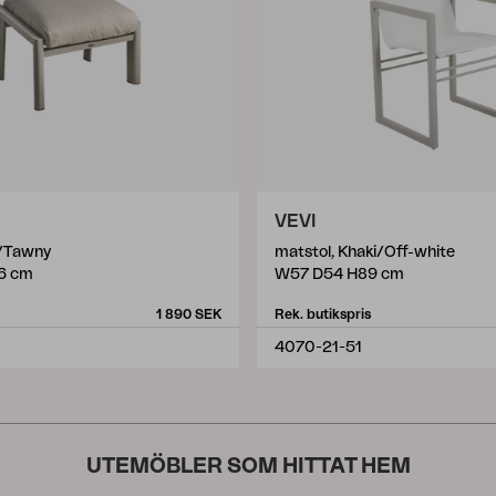
VEVI
i/Tawny
matstol, Khaki/Off-white
6 cm
W57 D54 H89 cm
1 890 SEK
Rek. butikspris
4070-21-51
UTEMÖBLER SOM HITTAT HEM