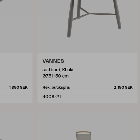
VANNES
soffbord, Khaki
Ø75 H50 cm
1 890 SEK
Rek. butikspris
2 190 SEK
4008-21