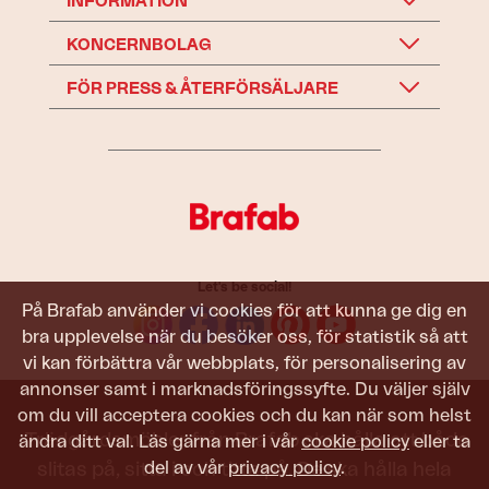
INFORMATION
KONCERNBOLAG
FÖR PRESS & ÅTERFÖRSÄLJARE
Let's be social!
På Brafab använder vi cookies för att kunna ge dig en
bra upplevelse när du besöker oss, för statistik så att
vi kan förbättra vår webbplats, för personalisering av
annonser samt i marknadsföringssyfte. Du väljer själv
om du vill acceptera cookies och du kan när som helst
Trädgårdsmöbler från Brafab ska hålla att både
ändra ditt val. Läs gärna mer i vår
cookie policy
eller ta
del av vår
privacy policy
.
slitas på, sitta i och titta på. De ska hålla hela