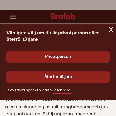
x
Vänligen välj om du är privatperson eller
återförsäljare
Startsida
Tips & Råd
Skötselråd
Furu
Privatperson
Furu
För att ta hand om utemöbler i furu
Återförsäljare
rekommenderar vi att de tvättas två gånger om
året. Använd en mjuk borste och borsta lätt i
If you don't speak Swedish,
click here
träets fiberriktning för att ta bort smuts från
ytan. Vid mer ingrodd smuts kan träet tvättas
med en blandning av milt rengöringsmedel (t.ex.
tvål) och vatten. Skölj noggrant med rent