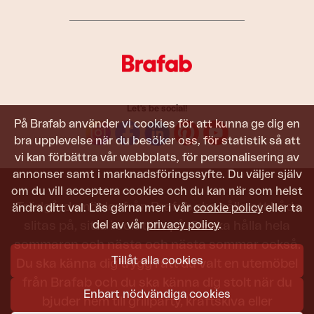
Let's be social!
På Brafab använder vi cookies för att kunna ge dig en
bra upplevelse när du besöker oss, för statistik så att
vi kan förbättra vår webbplats, för personalisering av
annonser samt i marknadsföringssyfte. Du väljer själv
om du vill acceptera cookies och du kan när som helst
Trädgårdsmöbler från Brafab ska hålla att både
ändra ditt val. Läs gärna mer i vår
cookie policy
eller ta
del av vår
privacy policy
.
slitas på, sitta i och titta på. De ska hålla hela
sommaren och nästa och nästa sommar också.
Tillåt alla cookies
Du ska känna dig trygg i att du valt en utemöbel
från Brafab och du ska känna dig stolt när du
Enbart nödvändiga cookies
bjuder hem till grillparty, kräftskiva eller