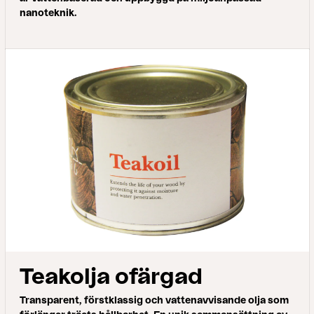
nanoteknik.
Teakolja ofärgad
Transparent, förstklassig och vattenavvisande olja som