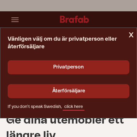
x
Vänligen välj om du är privatperson eller
återförsäljare
Startsida
Tips & Råd
Underhållsprodukter
Privatperson
Underhållsprodukter
Återförsäljare
If you don't speak Swedish,
click here
Ge dina utemöbler ett
längre liv