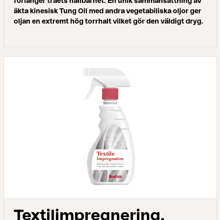
förlänger träets hållbarhet. En unik sammansättning av
äkta kinesisk Tung Oil med andra vegetabiliska oljor ger
oljan en extremt hög torrhalt vilket gör den väldigt dryg.
Textilimpregnering,