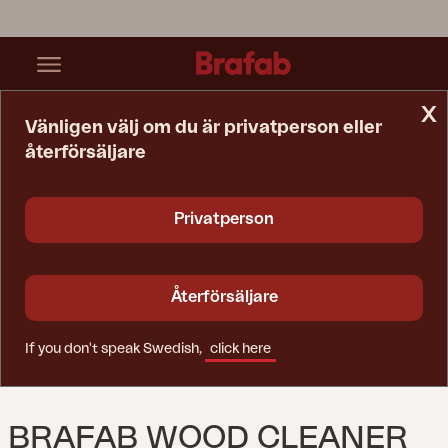
x
Vänligen välj om du är privatperson eller
återförsäljare
Startsida
Underhållsprodukter
Brafab Wood Cleaner Ofärgad
Privatperson
Återförsäljare
If you don't speak Swedish,
click here
BRAFAB WOOD CLEANER