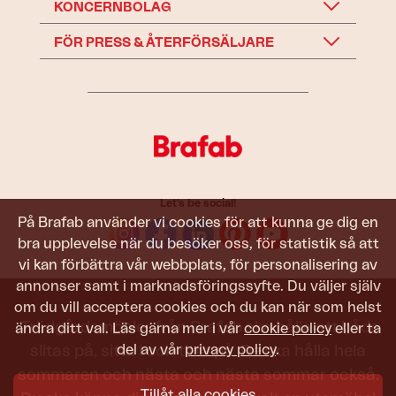
KONCERNBOLAG
FÖR PRESS & ÅTERFÖRSÄLJARE
Let's be social!
På Brafab använder vi cookies för att kunna ge dig en
bra upplevelse när du besöker oss, för statistik så att
vi kan förbättra vår webbplats, för personalisering av
annonser samt i marknadsföringssyfte. Du väljer själv
om du vill acceptera cookies och du kan när som helst
Trädgårdsmöbler från Brafab ska hålla att både
ändra ditt val. Läs gärna mer i vår
cookie policy
eller ta
del av vår
privacy policy
.
slitas på, sitta i och titta på. De ska hålla hela
sommaren och nästa och nästa sommar också.
Tillåt alla cookies