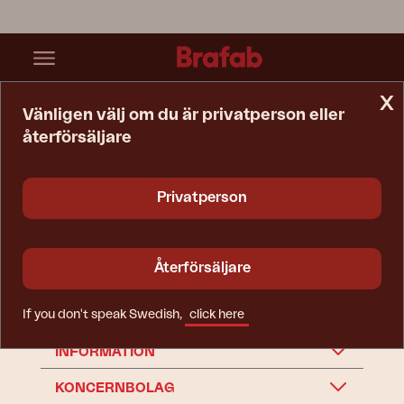
x
Vänligen välj om du är privatperson eller
återförsäljare
Startsida
Webb
Reservdelar
Dyna
Dyna
Privatperson
Återförsäljare
If you don't speak Swedish,
click here
BRAFAB
INFORMATION
KONCERNBOLAG