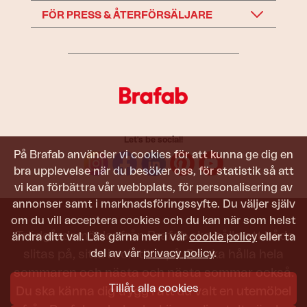
FÖR PRESS & ÅTERFÖRSÄLJARE
Let's be social!
På Brafab använder vi cookies för att kunna ge dig en
bra upplevelse när du besöker oss, för statistik så att
vi kan förbättra vår webbplats, för personalisering av
annonser samt i marknadsföringssyfte. Du väljer själv
om du vill acceptera cookies och du kan när som helst
Trädgårdsmöbler från Brafab ska hålla att både
ändra ditt val. Läs gärna mer i vår
cookie policy
eller ta
del av vår
privacy policy
.
slitas på, sitta i och titta på. De ska hålla hela
sommaren och nästa och nästa sommar också.
Tillåt alla cookies
Du ska känna dig trygg i att du valt en utemöbel