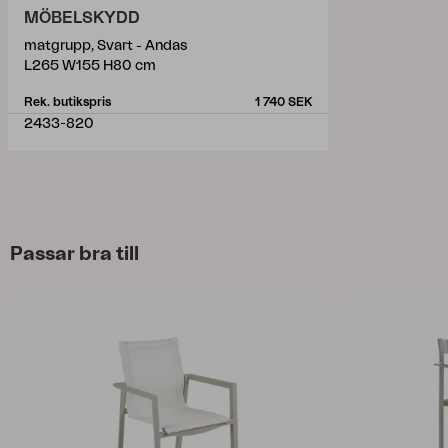
MÖBELSKYDD
matgrupp, Svart - Andas
L265 W155 H80 cm
Rek. butikspris
1 740 SEK
2433-820
Passar bra till