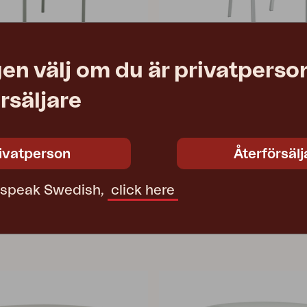
en välj om du är privatperson
DELIA
rsäljare
ht Grey/Natur
karmstol, Light Grey/Off-Whit
7 cm
W55 D63 H85 cm
1 790 SEK
Rek. butikspris
ivatperson
Återförsälj
2652-71-51
t speak Swedish,
click here