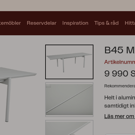
utemöbler
Reservdelar
Inspiration
Tips & råd
Hitt
Kollektioner
B45 M
Se alla kollektioner
Artikelnum
9 990 
Rekommenderat
Helt i alum
Motty
Blixt
Trolly
samtidigt i
ljudabsorbe
Läs mer om
från glas oc
250 centime