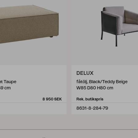
DELUX
ht Taupe
fåtölj, Black/Teddy Beige
39 cm
W85 D80 H80 cm
8 950 SEK
Rek. butikspris
8631-8-284-79