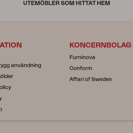
UTEMÖBLER SOM HITTAT HEM
ATION
KONCERNBOLAG
Furninova
rygg användning
Conform
öbler
Affari of Sweden
olicy
y
b