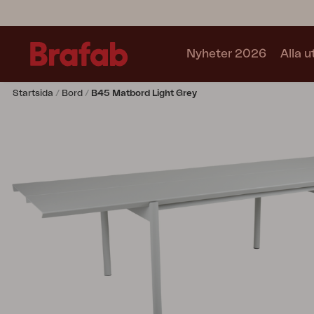
Nyheter 2026
Alla 
Startsida
Bord
B45 Matbord Light Grey
Produkter
Matgrupper
Soffgrupper
Café sets
Soffa
Fåtölj
Stol
Bord
Utekök
Vilsäng
Relax
Hammock