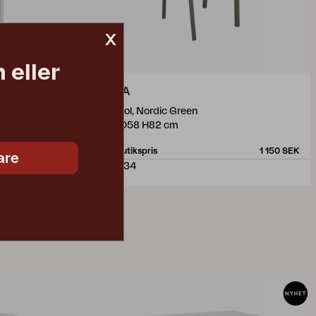
x
 eller
DELIA
e
matstol, Nordic Green
W47 D58 H82 cm
1 290 SEK
Rek. butikspris
1 150 SEK
are
2681-34