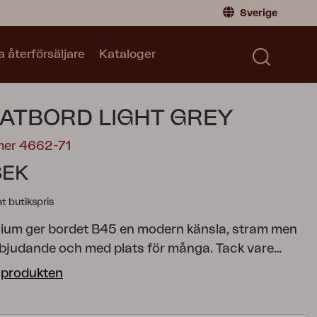
Sverige
a återförsäljare
Kataloger
Privatperson
Sverige
|
Sweden
Norge
|
Norway
Kataloger
ATBORD LIGHT GREY
Global
|
Global
Läs våra kataloger
Tyskland
|
Germany
mer 4662-71
Danmark
|
Denmark
SEK
Frankrike
|
France
 butikspris
Byt till Återförsäljare
inium ger bordet B45 en modern känsla, stram men
nbjudande och med plats för många. Tack vare
rande färg på bordets undersida dämpas klirret
 produkten
h porslin. B45 finns i två längder (180 respektive
ter) där en designdetalj är att avståndet mellan