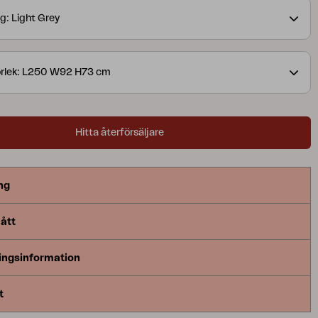
är detsamma. Bordsskivans kanter har en elegant
g: Light Grey
nkel, en detalj som ögat gärna fastnar vid. Finns i
orlek: L250 W92 H73 cm
Hitta återförsäljare
ng
ått
ingsinformation
t