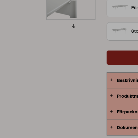
bordsbenen 
Fär
Peace
Grower Greens
Lomma
45-gradig vi
två färger.
St
Kelia
Delia
Lyra
Beskrivni
Produktm
Förpackn
Dokumen