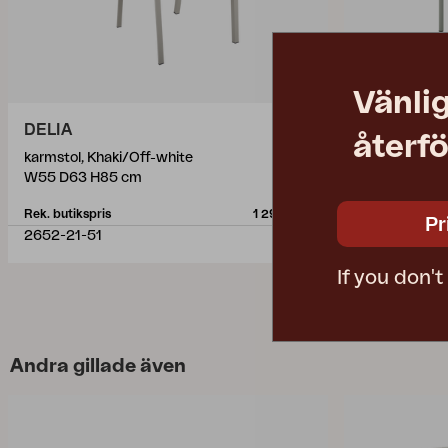
Vänlig
DELIA
DK
återfö
karmstol, Khaki/Off-white
matstol, Lig
W55 D63 H85 cm
W55 D54 H7
Rek. butikspris
1 290 SEK
Rek. butikspris
Pr
2652-21-51
2471-71
If you don'
Andra gillade även