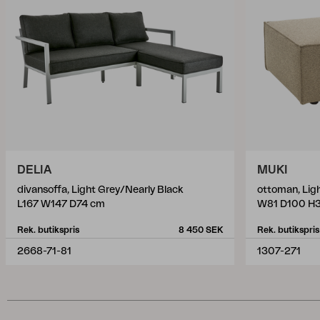
DELIA
MUKI
divansoffa, Light Grey/Nearly Black
ottoman, Lig
L167 W147 D74 cm
W81 D100 H
Rek. butikspris
8 450 SEK
Rek. butikspris
2668-71-81
1307-271