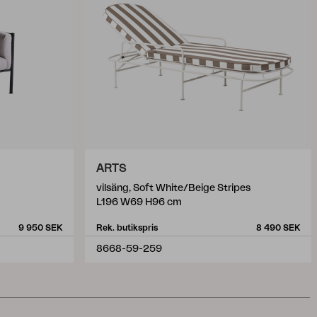
ARTS
vilsäng, Soft White/Beige Stripes
L196 W69 H96 cm
9 950 SEK
Rek. butikspris
8 490 SEK
8668-59-259