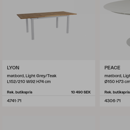
LYON
PEACE
matbord, Light Grey/Teak
matbord, Lig
L152/210 W92 H74 cm
Ø150 H73 c
Rek. butikspris
10 490 SEK
Rek. butikspris
4741-71
4306-71