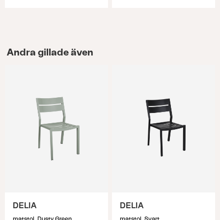
Andra gillade även
DELIA
DELIA
matstol, Dusty Green
matstol, Svart