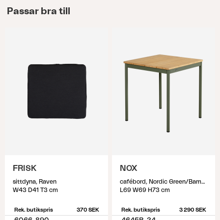
Passar bra till
FRISK
NOX
sittdyna, Raven
cafébord, Nordic Green/Bambu
W43 D41 T3 cm
L69 W69 H73 cm
Rek. butikspris
370 SEK
Rek. butikspris
3 290 SEK