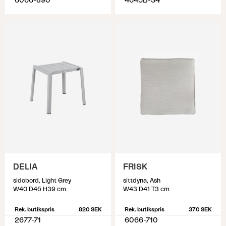
6066-890
4645B-34
DELIA
FRISK
sidobord, Light Grey
sittdyna, Ash
W40 D45 H39 cm
W43 D41 T3 cm
Rek. butikspris
820 SEK
Rek. butikspris
370 SEK
2677-71
6066-710