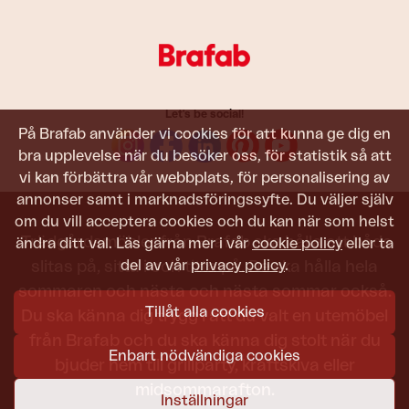
Let's be social!
På Brafab använder vi cookies för att kunna ge dig en
bra upplevelse när du besöker oss, för statistik så att
vi kan förbättra vår webbplats, för personalisering av
annonser samt i marknadsföringssyfte. Du väljer själv
om du vill acceptera cookies och du kan när som helst
Trädgårdsmöbler från Brafab ska hålla att både
ändra ditt val. Läs gärna mer i vår
cookie policy
eller ta
del av vår
privacy policy
.
slitas på, sitta i och titta på. De ska hålla hela
sommaren och nästa och nästa sommar också.
Tillåt alla cookies
Du ska känna dig trygg i att du valt en utemöbel
från Brafab och du ska känna dig stolt när du
Enbart nödvändiga cookies
bjuder hem till grillparty, kräftskiva eller
midsommarafton.
Inställningar