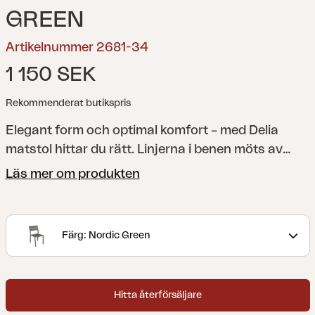
GREEN
Artikelnummer 2681-34
1 150 SEK
Rekommenderat butikspris
Elegant form och optimal komfort – med Delia
matstol hittar du rätt. Linjerna i benen möts av
välvda ribbor i sittdelen och ryggen för extra
Läs mer om produkten
bekvämlighet. Ryggen har också fått en en elegant
lutning som förstärker det stilrena uttrycket.
En
modern och stilren kollektion med självklara linjer
Färg: Nordic Green
som accentueras av kurvade former för att
maximera komforten. Delia är skandinavisk form
när den är som bäst.
Hitta återförsäljare