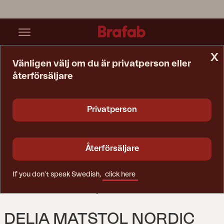
x
Vänligen välj om du är privatperson eller
återförsäljare
Startsida
Stol
Delia Matstol Nordic Green
Privatperson
Återförsäljare
If you don't speak Swedish,
click here
DELIA MATSTOL NORDIC