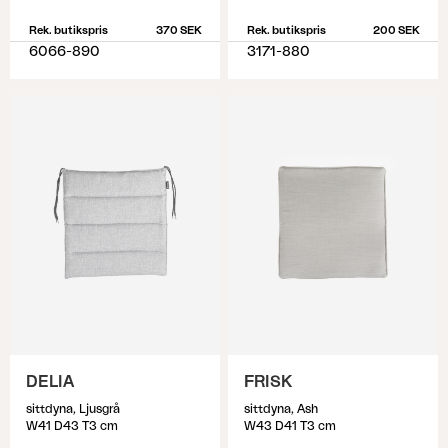
Rek. butikspris
370 SEK
Rek. butikspris
200 SEK
6066-890
3171-880
DELIA
FRISK
sittdyna, Ljusgrå
sittdyna, Ash
W41 D43 T3 cm
W43 D41 T3 cm