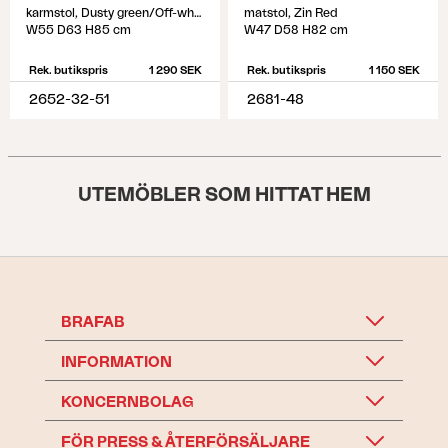
karmstol, Dusty green/Off-white
matstol, Zin Red
W55 D63 H85 cm
W47 D58 H82 cm
Rek. butikspris
1 290 SEK
Rek. butikspris
1 150 SEK
2652-32-51
2681-48
UTEMÖBLER SOM HITTAT HEM
BRAFAB
INFORMATION
KONCERNBOLAG
FÖR PRESS & ÅTERFÖRSÄLJARE