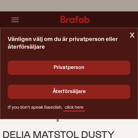
x
Vänligen välj om du är privatperson eller
återförsäljare
Startsida
Stol
Delia Matstol Dusty Green
Privatperson
Återförsäljare
If you don't speak Swedish,
click here
DELIA MATSTOL DUSTY