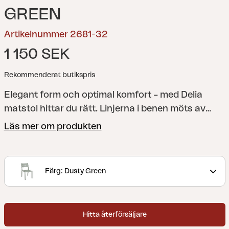
GREEN
Artikelnummer 2681-32
1 150 SEK
Rekommenderat butikspris
Elegant form och optimal komfort – med Delia
matstol hittar du rätt. Linjerna i benen möts av
välvda ribbor i sittdelen och ryggen för extra
Läs mer om produkten
bekvämlighet. Ryggen har också fått en en elegant
lutning som förstärker det stilrena uttrycket.
En
modern och stilren kollektion med självklara linjer
Färg: Dusty Green
som accentueras av kurvade former för att
maximera komforten. Delia är skandinavisk form
när den är som bäst.
Hitta återförsäljare