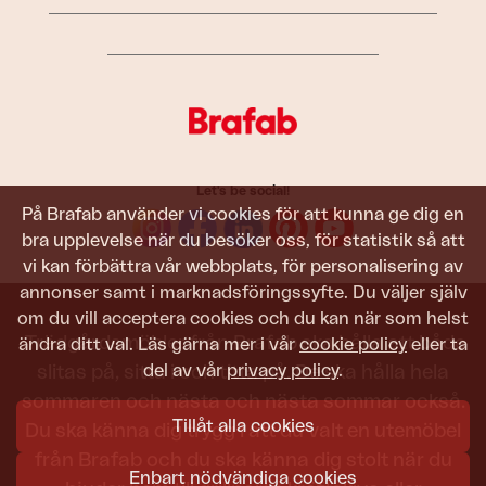
Let's be social!
På Brafab använder vi cookies för att kunna ge dig en
bra upplevelse när du besöker oss, för statistik så att
vi kan förbättra vår webbplats, för personalisering av
annonser samt i marknadsföringssyfte. Du väljer själv
om du vill acceptera cookies och du kan när som helst
Trädgårdsmöbler från Brafab ska hålla att både
ändra ditt val. Läs gärna mer i vår
cookie policy
eller ta
del av vår
privacy policy
.
slitas på, sitta i och titta på. De ska hålla hela
sommaren och nästa och nästa sommar också.
Tillåt alla cookies
Du ska känna dig trygg i att du valt en utemöbel
från Brafab och du ska känna dig stolt när du
Enbart nödvändiga cookies