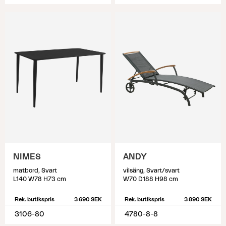
NIMES
ANDY
matbord, Svart
vilsäng, Svart/svart
L140 W78 H73 cm
W70 D188 H98 cm
Rek. butikspris
3 690 SEK
Rek. butikspris
3 890 SEK
3106-80
4780-8-8