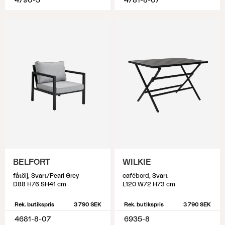
4790-5
4781-8-07
BELFORT
WILKIE
fåtölj, Svart/Pearl Grey
cafébord, Svart
D88 H76 SH41 cm
L120 W72 H73 cm
Rek. butikspris
3 790 SEK
Rek. butikspris
3 790 SEK
4681-8-07
6935-8