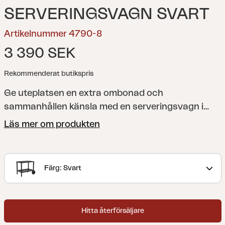
SERVERINGSVAGN SVART
Artikelnummer 4790-8
3 390 SEK
Rekommenderat butikspris
Ge uteplatsen en extra ombonad och
sammanhållen känsla med en serveringsvagn i
samma moderna elegans som övriga delar i
Läs mer om produkten
Belfort-serien. Praktisk såväl för det lilla fikat som
den stora festen – eller varför inte som en snygg
och praktisk avställningsplats?
En modern
Färg: Svart
loungeserie med utmärkt sittkomfort. Du kan välja
mellan matt vit eller svart aluminium med grå
textilene och tillhörande dynor är av hög kvalitet
Hitta återförsäljare
och klädda med olefintyg. Serien består av flera