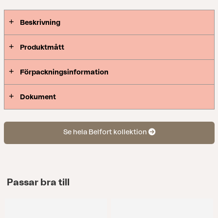
separata delar som ger dig frihet att skapa en
trivsam och funktionell uteplats oavsett om den är
Beskrivning
liten eller stor.
Produktmått
Förpackningsinformation
Dokument
Se hela Belfort kollektion
Passar bra till