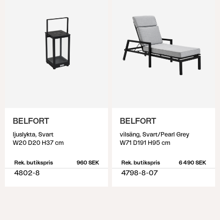
BELFORT
BELFORT
ljuslykta, Svart
vilsäng, Svart/Pearl Grey
W20 D20 H37 cm
W71 D191 H95 cm
Rek. butikspris
960 SEK
Rek. butikspris
6 490 SEK
4802-8
4798-8-07