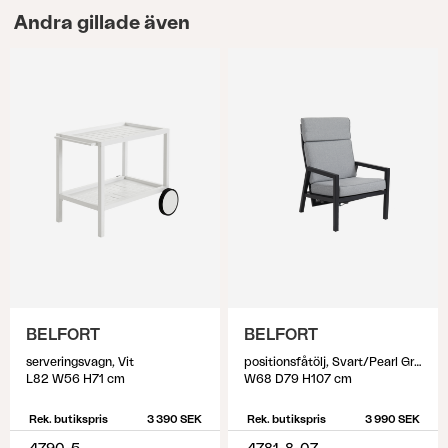
Andra gillade även
BELFORT
BELFORT
serveringsvagn, Vit
positionsfåtölj, Svart/Pearl Grey
L82 W56 H71 cm
W68 D79 H107 cm
Rek. butikspris
3 390 SEK
Rek. butikspris
3 990 SEK