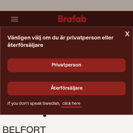
x
Vänligen välj om du är privatperson eller
återförsäljare
Startsida
Bord
Belfort Serveringsvagn Svart
Privatperson
Återförsäljare
If you don't speak Swedish,
click here
BELFORT