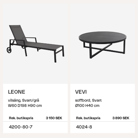
LEONE
VEVI
vilsäng, Svart/grå
soffbord, Svart
W60 D198 H90 cm
Ø100 H40 cm
Rek. butikspris
3 150 SEK
Rek. butikspris
3 890 SEK
4200-80-7
4024-8