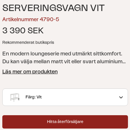
SERVERINGSVAGN VIT
Artikelnummer 4790-5
3 390 SEK
Rekommenderat butikspris
En modern loungeserie med utmärkt sittkomfort.
Du kan välja mellan matt vit eller svart aluminium
med grå textilene och dynorna som följer med är
Läs mer om produkten
av hög kvalitet och klädda med olefintyg. Serien
består av flera separata delar som ger dig frihet
att skapa en trivsam och funktionell uteplats
Färg: Vit
oavsett om den är liten eller stor.
Hitta återförsäljare