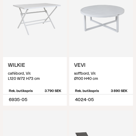
WILKIE
VEVI
cafébord, Vit
soffbord, Vit
L120 W72 H73 cm
Ø100 H40 cm
Rek. butikspris
3 790 SEK
Rek. butikspris
3 890 SEK
6935-05
4024-05