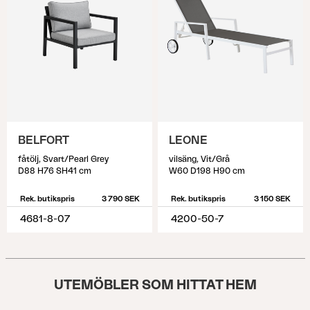
BELFORT
LEONE
fåtölj, Svart/Pearl Grey
vilsäng, Vit/Grå
D88 H76 SH41 cm
W60 D198 H90 cm
Rek. butikspris
3 790 SEK
Rek. butikspris
3 150 SEK
4681-8-07
4200-50-7
UTEMÖBLER SOM HITTAT HEM