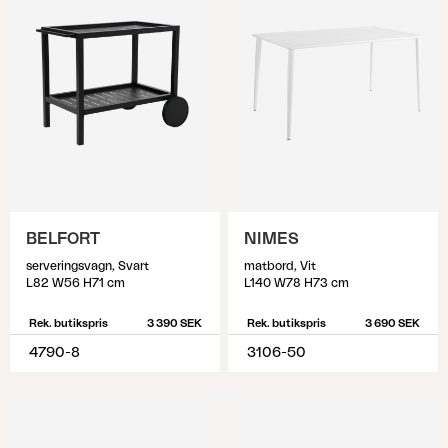
BELFORT
NIMES
serveringsvagn, Svart
matbord, Vit
L82 W56 H71 cm
L140 W78 H73 cm
Rek. butikspris
3 390 SEK
Rek. butikspris
3 690 SEK
4790-8
3106-50