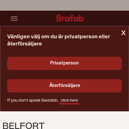
x
Vänligen välj om du är privatperson eller
återförsäljare
Startsida
Bord
Belfort Serveringsvagn Vit
Privatperson
Återförsäljare
If you don't speak Swedish,
click here
BELFORT