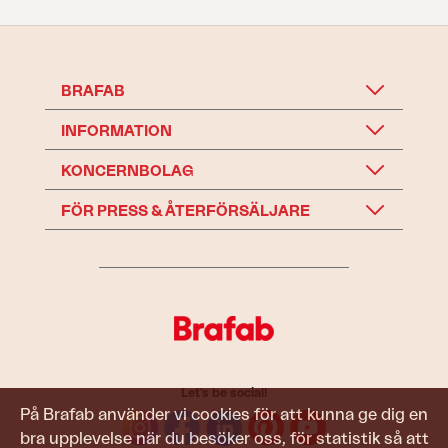
BRAFAB
INFORMATION
KONCERNBOLAG
FÖR PRESS & ÅTERFÖRSÄLJARE
Let's be social!
På Brafab använder vi cookies för att kunna ge dig en
bra upplevelse när du besöker oss, för statistik så att