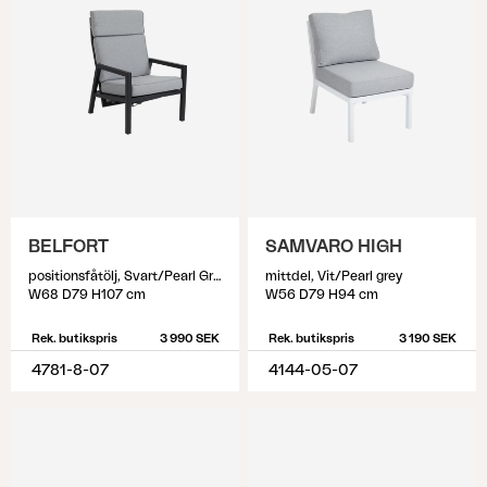
BELFORT
SAMVARO HIGH
positionsfåtölj, Svart/Pearl Grey
mittdel, Vit/Pearl grey
W68 D79 H107 cm
W56 D79 H94 cm
Rek. butikspris
3 990 SEK
Rek. butikspris
3 190 SEK
4781-8-07
4144-05-07