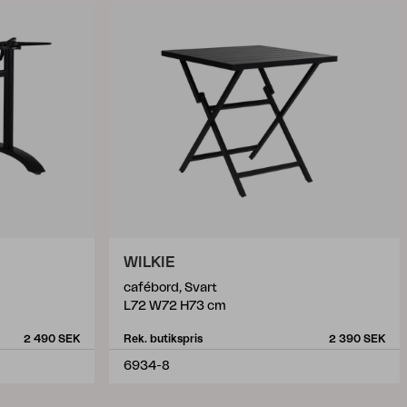
WILKIE
cafébord, Svart
L72 W72 H73 cm
2 490 SEK
Rek. butikspris
2 390 SEK
6934-8