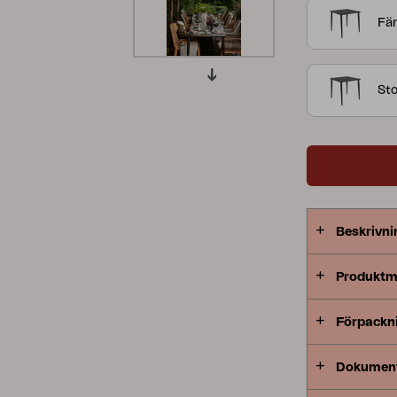
Fär
Peace
Grower Greens
Lomma
Sto
Kelia
Delia
Lyra
Beskrivni
Produktm
Förpackn
Dokumen