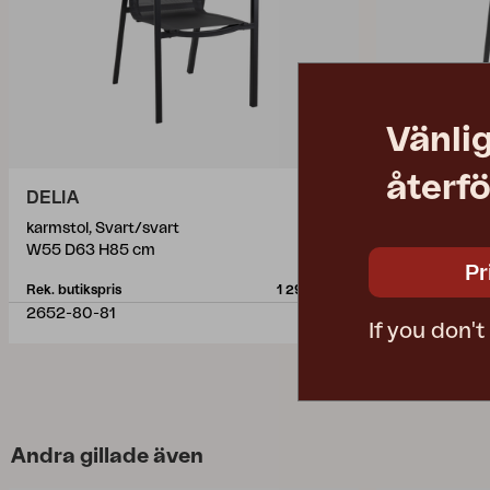
Vänlig
återfö
DELIA
DELIA
karmstol, Svart/svart
karmstol, Ant
W55 D63 H85 cm
W55 D63 H8
Pr
Rek. butikspris
1 290 SEK
Rek. butikspris
2652-80-81
2652-73-81
If you don'
Andra gillade även