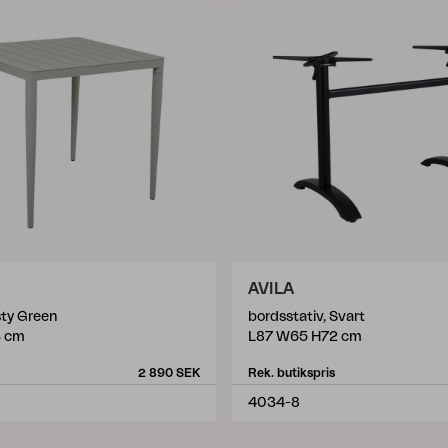
AVILA
ty Green
bordsstativ, Svart
3 cm
L87 W65 H72 cm
2 890 SEK
Rek. butikspris
4034-8