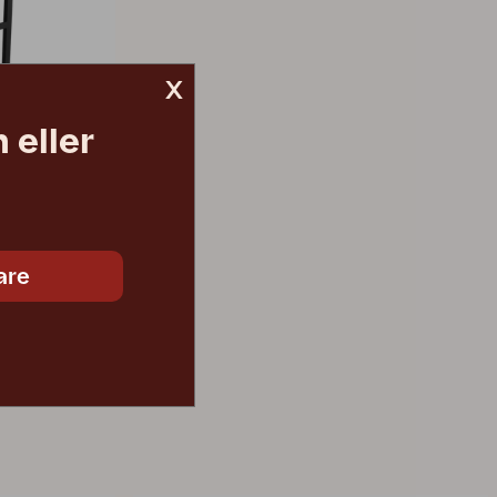
x
 eller
are
1 290 SEK