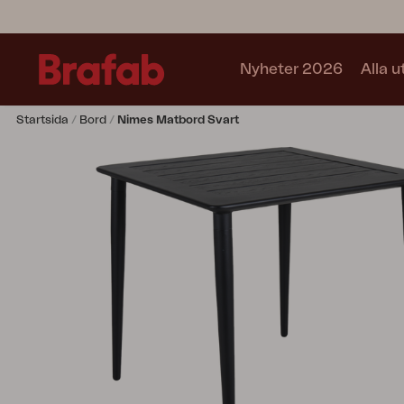
Nyheter 2026
Alla 
Startsida
Bord
Nimes Matbord Svart
Produkter
Matgrupper
Soffgrupper
Café sets
Soffa
Fåtölj
Stol
Bord
Utekök
Vilsäng
Relax
Hammock