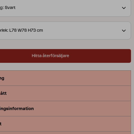
g: Svart
rlek: L78 W78 H73 cm
Hitta återförsäljare
ng
ått
ingsinformation
t