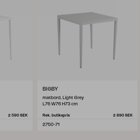
BIGBY
matbord, Light Grey
L76 W76 H73 cm
2 590 SEK
Rek. butikspris
2 890 SEK
2750-71