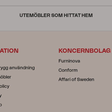
UTEMÖBLER SOM HITTAT HEM
ATION
KONCERNBOLAG
Furninova
rygg användning
Conform
öbler
Affari of Sweden
olicy
y
b