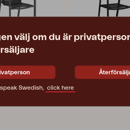
en välj om du är privatperson
rsäljare
DELIA
racit/Svart
karmstol, Svart
5 cm
W55 D55 H80 cm
ivatperson
Återförsälj
1 290 SEK
Rek. butikspris
2651-80
t speak Swedish,
click here