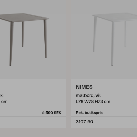
NIMES
ki
matbord, Vit
3 cm
L78 W78 H73 cm
2 590 SEK
Rek. butikspris
3107-50