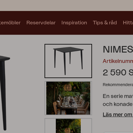
utemöbler
Reservdelar
Inspiration
Tips & råd
Hitt
Kollektioner
NIMES
Se alla kollektioner
Artikelnum
2 590 
Rekommenderat
En serie ma
Motty
Blixt
Trolly
och konade 
ger ett däm
Läs mer om