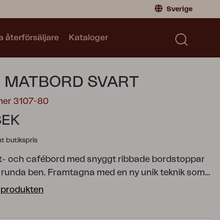
Sverige
a återförsäljare
Kataloger
Privatperson
Sverige
|
Sweden
Norge
|
Norway
Kataloger
 MATBORD SVART
Global
|
Global
Läs våra kataloger
Tyskland
|
Germany
mer 3107-80
Danmark
|
Denmark
SEK
Frankrike
|
France
 butikspris
Byt till Återförsäljare
t- och cafébord med snyggt ribbade bordstoppar
runda ben. Framtagna med en ny unik teknik som
pande ljud på bordsskivan.
 produkten