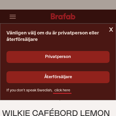
x
Vänligen välj om du är privatperson eller
återförsäljare
Startsida
Bord
Wilkie Cafébord Lemon
Privatperson
Återförsäljare
If you don't speak Swedish,
click here
WILKIE CAFÉBORD LEMON