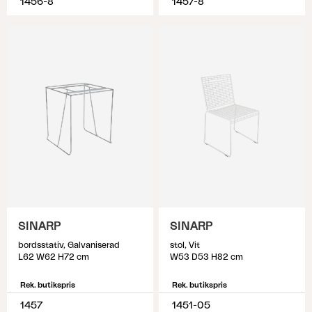
1456-8
1457-8
SINARP
SINARP
bordsstativ, Galvaniserad
stol, Vit
L62 W62 H72 cm
W53 D53 H82 cm
Rek. butikspris
Rek. butikspris
1457
1451-05