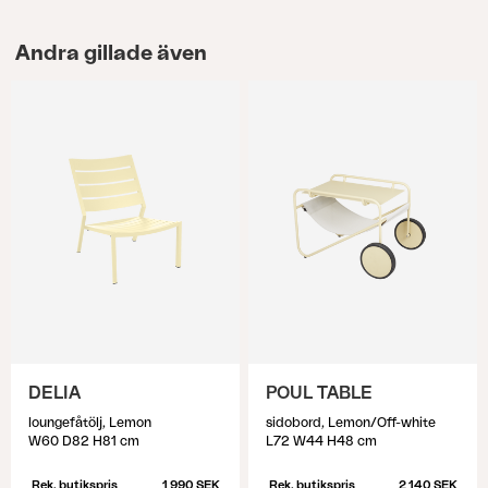
Andra gillade även
DELIA
POUL TABLE
loungefåtölj, Lemon
sidobord, Lemon/Off-white
W60 D82 H81 cm
L72 W44 H48 cm
Rek. butikspris
1 990 SEK
Rek. butikspris
2 140 SEK