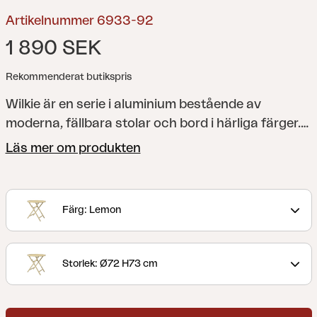
Artikelnummer 6933-92
1 890 SEK
Rekommenderat butikspris
Wilkie är en serie i aluminium bestående av
moderna, fällbara stolar och bord i härliga färger.
Perfekta som extramöbler att ta fram vid behov då
Läs mer om produkten
de i ihopfällt läge tar lite plats.
Färg: Lemon
Storlek: Ø72 H73 cm