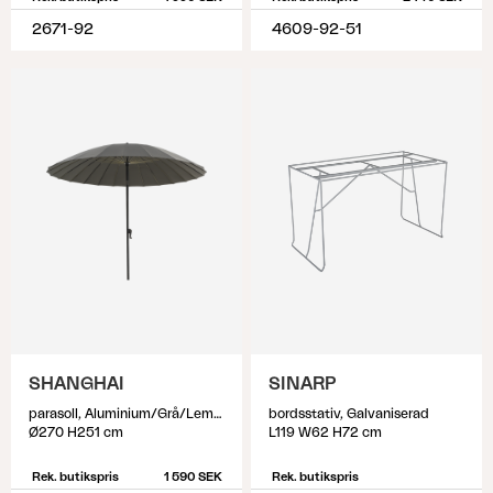
2671-92
4609-92-51
SHANGHAI
SINARP
parasoll, Aluminium/Grå/Lemon
bordsstativ, Galvaniserad
Ø270 H251 cm
L119 W62 H72 cm
Rek. butikspris
1 590 SEK
Rek. butikspris