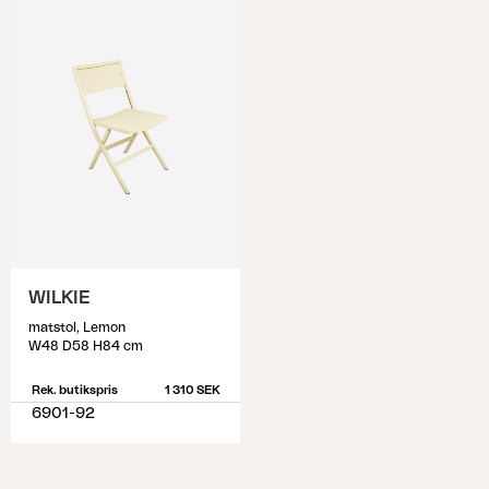
WILKIE
matstol, Lemon
W48 D58 H84 cm
Rek. butikspris
1 310 SEK
6901-92