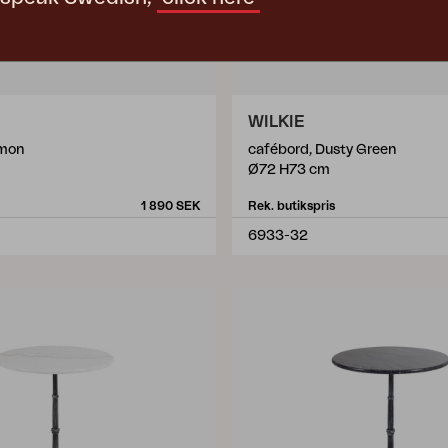
WILKIE
emon
cafébord, Dusty Green
Ø72 H73 cm
1 890 SEK
Rek. butikspris
6933-32