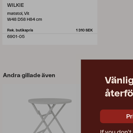
WILKIE
matstol, Vit
W48 D58 H84 cm
Rek. butikspris
1 310 SEK
6901-05
Andra gillade även
Vänlig
återfö
Pr
If you don'