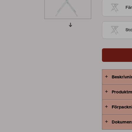
Fär
Peace
Grower Greens
Lomma
Sto
Kelia
Delia
Lyra
Beskrivni
Produktm
Förpackn
Dokumen