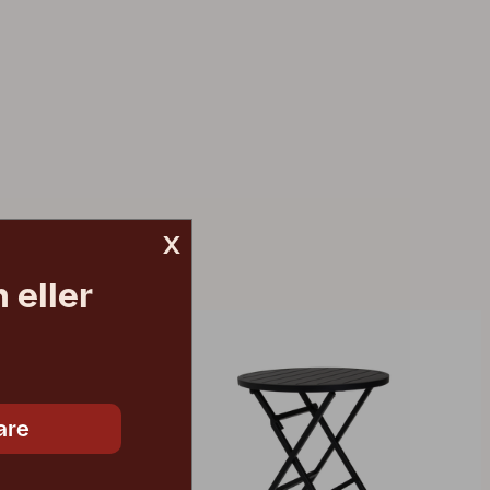
x
 eller
are