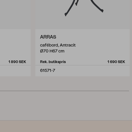
ARRAS
cafébord, Antracit
Ø70 H67 cm
1 890 SEK
Rek. butikspris
1 690 SEK
61571-7