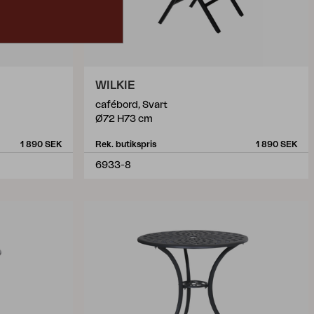
WILKIE
cafébord, Svart
Ø72 H73 cm
1 890 SEK
Rek. butikspris
1 890 SEK
6933-8