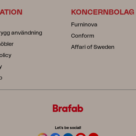
ATION
KONCERNBOLAG
Furninova
rygg användning
Conform
öbler
Affari of Sweden
olicy
y
b
Let's be social!