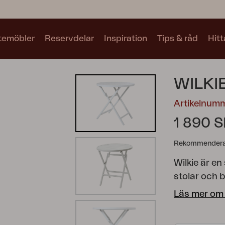
utemöbler
Reservdelar
Inspiration
Tips & råd
Hitt
Kollektioner
WILKI
Se alla kollektioner
Artikelnum
1 890 
Rekommenderat
Wilkie är en
Motty
Blixt
Trolly
stolar och b
fram vid beho
Läs mer om