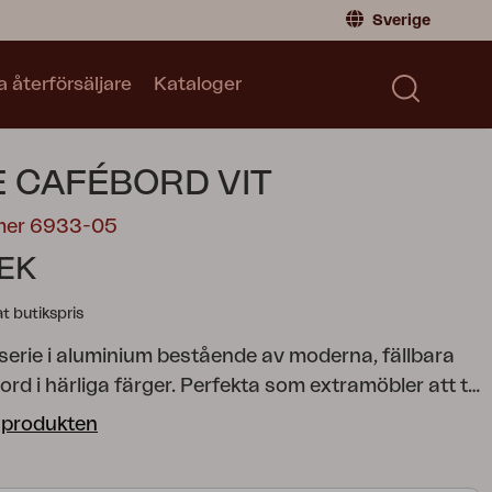
Sverige
a återförsäljare
Kataloger
Privatperson
Sverige
|
Sweden
Norge
|
Norway
Kataloger
E CAFÉBORD VIT
Global
|
Global
Läs våra kataloger
Tyskland
|
Germany
mer 6933-05
Danmark
|
Denmark
SEK
Frankrike
|
France
 butikspris
Byt till Återförsäljare
 serie i aluminium bestående av moderna, fällbara
ord i härliga färger. Perfekta som extramöbler att ta
v då de i ihopfällt läge tar lite plats.
 produkten