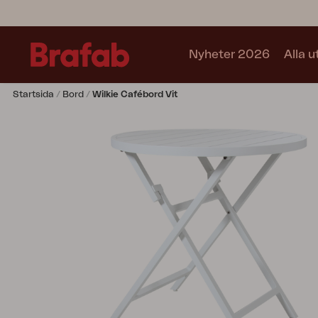
Nyheter 2026
Alla 
Startsida
Bord
Wilkie Cafébord Vit
Produkter
Matgrupper
Soffgrupper
Café sets
Soffa
Fåtölj
Stol
Bord
Utekök
Vilsäng
Relax
Hammock