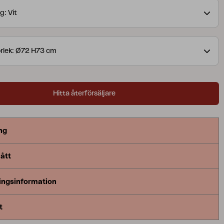
g: Vit
rlek: Ø72 H73 cm
Hitta återförsäljare
ng
ått
ingsinformation
t