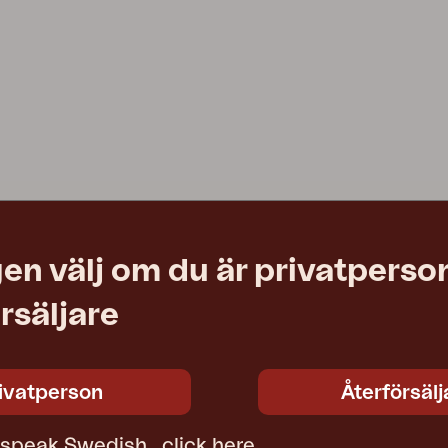
en välj om du är privatperson
rsäljare
ivatperson
Återförsälj
t speak Swedish,
click here