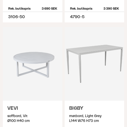
Rek. butikspris
3 690 SEK
Rek. butikspris
3 390 SEK
3106-50
4790-5
VEVI
BIGBY
soffbord, Vit
matbord, Light Grey
Ø100 H40 cm
L144 W76 H73 cm