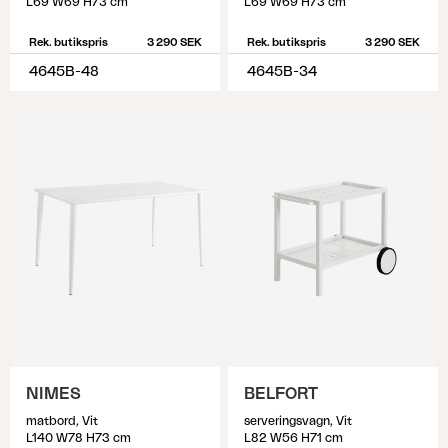
L69 W69 H73 cm
L69 W69 H73 cm
Rek. butikspris
3 290 SEK
Rek. butikspris
3 290 SEK
4645B-48
4645B-34
NIMES
BELFORT
matbord, Vit
serveringsvagn, Vit
L140 W78 H73 cm
L82 W56 H71 cm