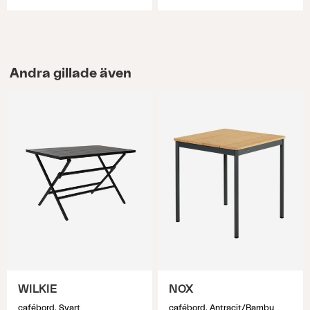
Andra gillade även
WILKIE
NOX
cafébord, Svart
cafébord, Antracit/Bambu