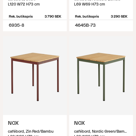
L120 W72 H73 cm
L69 W69 H73 cm
Rek. butikspris
3 790 SEK
Rek. butikspris
3 290 SEK
6935-8
4645B-73
NOX
NOX
cafébord, Zin Red/Bambu
cafébord, Nordic Green/Bambu