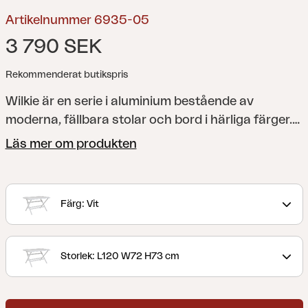
Artikelnummer 6935-05
3 790 SEK
Rekommenderat butikspris
Wilkie är en serie i aluminium bestående av
moderna, fällbara stolar och bord i härliga färger.
Perfekta som extramöbler att ta fram vid behov då
Läs mer om produkten
de i ihopfällt läge tar lite plats.
Färg: Vit
Storlek: L120 W72 H73 cm