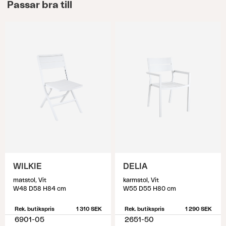
Passar bra till
WILKIE
DELIA
matstol, Vit
karmstol, Vit
W48 D58 H84 cm
W55 D55 H80 cm
Rek. butikspris
1 310 SEK
Rek. butikspris
1 290 SEK
6901-05
2651-50