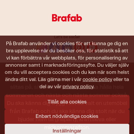
Let's be social!
På Brafab använder vi cookies för att kunna ge dig en
bra upplevelse när du besöker oss, för statistik så att
vi kan förbättra vår webbplats, för personalisering av
annonser samt i marknadsföringssyfte. Du väljer själv
om du vill acceptera cookies och du kan när som helst
Trädgårdsmöbler från Brafab ska hålla att både
ändra ditt val. Läs gärna mer i vår
cookie policy
eller ta
del av vår
privacy policy
.
slitas på, sitta i och titta på. De ska hålla hela
sommaren och nästa och nästa sommar också.
Tillåt alla cookies
Du ska känna dig trygg i att du valt en utemöbel
från Brafab och du ska känna dig stolt när du
Enbart nödvändiga cookies
bjuder hem till grillparty, kräftskiva eller
midsommarafton.
Inställningar