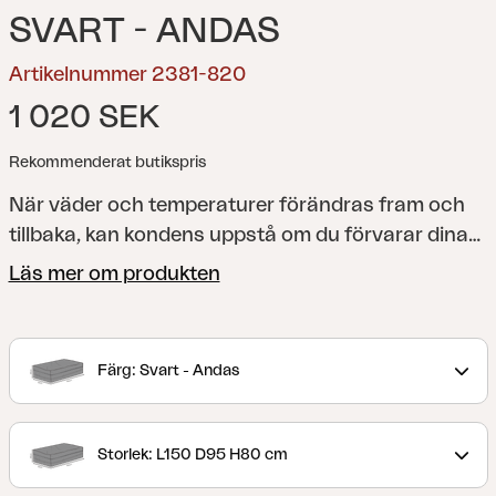
SVART - ANDAS
Artikelnummer 2381-820
1 020 SEK
Rekommenderat butikspris
När väder och temperaturer förändras fram och
tillbaka, kan kondens uppstå om du förvarar dina
utemöbler under skydd som inte andas. Det är
Läs mer om produkten
därför avgörande att se till att dina utemöbler får
chansen att hämta andan för att förhindra skador
relaterade till kondens. Med ett andningsbart och
Färg: Svart - Andas
samtidigt vattentätt utemöbelskydd från Brafab
kan du vara säker att dina utemöbler förvaras
säkert, håller sig torra och inte riskerar att ta
Storlek: L150 D95 H80 cm
skada av kondens. Det är också ett smart sätt att