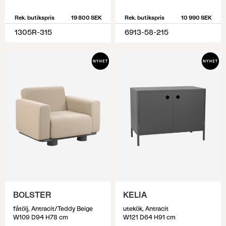
Rek. butikspris
19 800 SEK
Rek. butikspris
10 990 SEK
1305R-315
6913-58-215
BOLSTER
KELIA
fåtölj, Antracit/Teddy Beige
utekök, Antracit
W109 D94 H78 cm
W121 D64 H91 cm