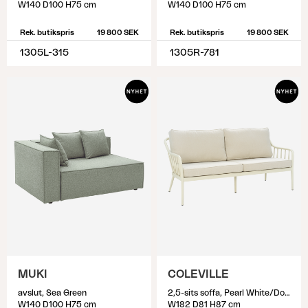
W140 D100 H75 cm
W140 D100 H75 cm
Rek. butikspris
19 800 SEK
Rek. butikspris
19 800 SEK
1305L-315
1305R-781
MUKI
COLEVILLE
avslut, Sea Green
2,5-sits soffa, Pearl White/Dot Beige
W140 D100 H75 cm
W182 D81 H87 cm