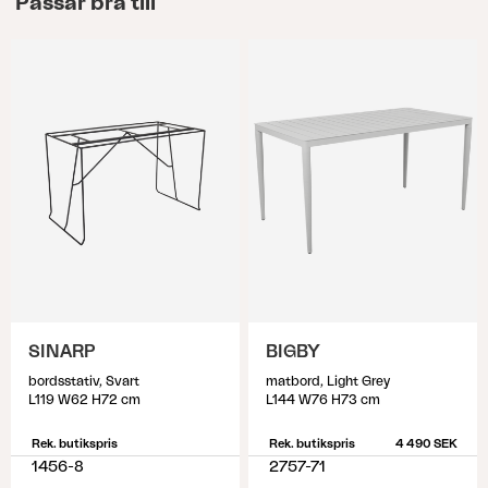
Passar bra till
avgörande så ägna gärna en stund åt att mäta
och identifiera vilket skydd som passar dina
utemöbler. För att identifiera vilket möbelskydd
som passar; börja med att ställa utemöblerna så
som de ska stå vid användning av möbelskydd.
Mät sedan samtliga yttermått och utgå från de
högsta och längsta måtten. Tänk på att det kan
vara svårt att hitta exakta mått, så välj den större
storlek som är närmst de mått du identifierat.
SINARP
BIGBY
bordsstativ, Svart
matbord, Light Grey
L119 W62 H72 cm
L144 W76 H73 cm
Rek. butikspris
Rek. butikspris
4 490 SEK
1456-8
2757-71