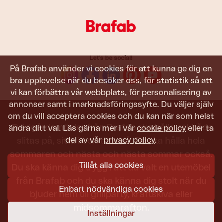
Let's be social!
På Brafab använder vi cookies för att kunna ge dig en
bra upplevelse när du besöker oss, för statistik så att
vi kan förbättra vår webbplats, för personalisering av
annonser samt i marknadsföringssyfte. Du väljer själv
om du vill acceptera cookies och du kan när som helst
Trädgårdsmöbler från Brafab ska hålla att både
ändra ditt val. Läs gärna mer i vår
cookie policy
eller ta
del av vår
privacy policy
.
slitas på, sitta i och titta på. De ska hålla hela
sommaren och nästa och nästa sommar också.
Tillåt alla cookies
Du ska känna dig trygg i att du valt en utemöbel
från Brafab och du ska känna dig stolt när du
Enbart nödvändiga cookies
bjuder hem till grillparty, kräftskiva eller
midsommarafton.
Inställningar