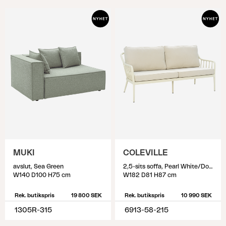
MUKI
COLEVILLE
avslut, Sea Green
2,5-sits soffa, Pearl White/Dot Beige
W140 D100 H75 cm
W182 D81 H87 cm
Rek. butikspris
19 800 SEK
Rek. butikspris
10 990 SEK
1305R-315
6913-58-215