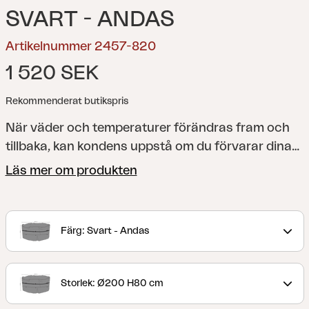
SVART - ANDAS
Artikelnummer 2457-820
1 520 SEK
Rekommenderat butikspris
När väder och temperaturer förändras fram och
tillbaka, kan kondens uppstå om du förvarar dina
utemöbler under skydd som inte andas. Det är
Läs mer om produkten
därför avgörande att se till att dina utemöbler får
chansen att hämta andan för att förhindra skador
relaterade till kondens. Med ett andningsbart och
Färg: Svart - Andas
samtidigt vattentätt utemöbelskydd från Brafab
kan du vara säker att dina utemöbler förvaras
säkert, håller sig torra och inte riskerar att ta
Storlek: Ø200 H80 cm
skada av kondens. Det är också ett smart sätt att