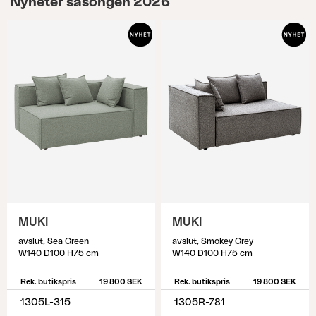
Nyheter säsongen 2026
avgörande så ägna gärna en stund åt att mäta
och identifiera vilket skydd som passar dina
utemöbler. För att identifiera vilket möbelskydd
som passar; börja med att ställa utemöblerna så
som de ska stå vid användning av möbelskydd.
Mät sedan samtliga yttermått och utgå från de
högsta och längsta måtten. Tänk på att det kan
vara svårt att hitta exakta mått, så välj den större
storlek som är närmst de mått du identifierat.
MUKI
MUKI
avslut, Sea Green
avslut, Smokey Grey
W140 D100 H75 cm
W140 D100 H75 cm
Rek. butikspris
19 800 SEK
Rek. butikspris
19 800 SEK
1305L-315
1305R-781