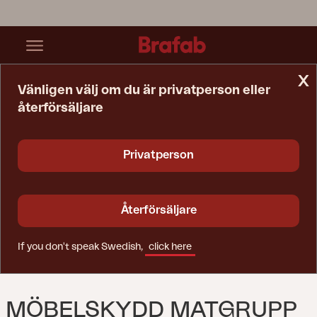
x
Vänligen välj om du är privatperson eller
återförsäljare
Startsida
Möbelskydd
Möbelskydd Matgrupp Svart - Andas
Privatperson
Återförsäljare
If you don't speak Swedish,
click here
MÖBELSKYDD MATGRUPP