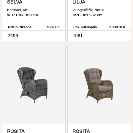
SELVA
LILJA
barnstol, Vit
loungefåtölj, Natur
W37 D44 H39 cm
W70 D81 H82 cm
Rek. butikspris
130 SEK
Rek. butikspris
7 890 SEK
7459
4181
ROSITA
ROSITA