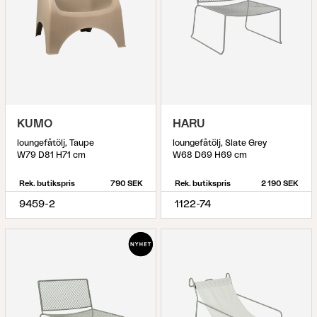
KUMO
HARU
loungefåtölj, Taupe
loungefåtölj, Slate Grey
W79 D81 H71 cm
W68 D69 H69 cm
Rek. butikspris
790 SEK
Rek. butikspris
2 190 SEK
9459-2
1122-74