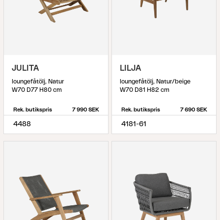
JULITA
LILJA
loungefåtölj, Natur
loungefåtölj, Natur/beige
W70 D77 H80 cm
W70 D81 H82 cm
Rek. butikspris
7 990 SEK
Rek. butikspris
7 690 SEK
4488
4181-61