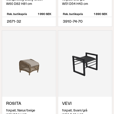
W60 D82 H81 cm
W51 D54 H43 cm
Rek. butikspris
1 990 SEK
Rek. butikspris
1 890 SEK
2671-32
3910-74-70
ROSITA
VEVI
fotpall, Natur/beige
fotpall, Svart/grå