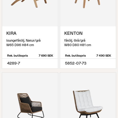
KIRA
KENTON
loungefåtölj, Natur/grå
fåtölj, Grå/grå
W65 D96 H84 cm
W80 D80 H81 cm
Rek. butikspris
7 690 SEK
Rek. butikspris
7 490 SEK
4289-7
5852-07-73