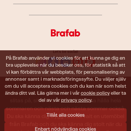
Let's be social!
På Brafab använder vi cookies för att kunna ge dig en
bra upplevelse när du besöker oss, för statistik så att
vi kan förbättra vår webbplats, för personalisering av
annonser samt i marknadsföringssyfte. Du väljer själv
om du vill acceptera cookies och du kan när som helst
Trädgårdsmöbler från Brafab ska hålla att både
ändra ditt val. Läs gärna mer i vår
cookie policy
eller ta
del av vår
privacy policy
.
slitas på, sitta i och titta på. De ska hålla hela
sommaren och nästa och nästa sommar också.
Tillåt alla cookies
Du ska känna dig trygg i att du valt en utemöbel
från Brafab och du ska känna dig stolt när du
Enbart nödvändiga cookies