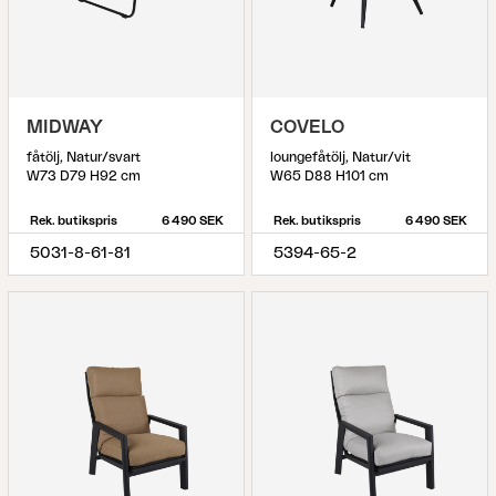
MIDWAY
COVELO
fåtölj, Natur/svart
loungefåtölj, Natur/vit
W73 D79 H92 cm
W65 D88 H101 cm
Rek. butikspris
6 490 SEK
Rek. butikspris
6 490 SEK
5031-8-61-81
5394-65-2