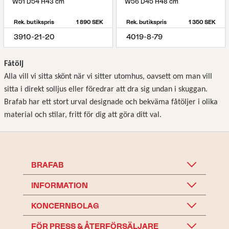
W51 D54 H43 cm
W56 D45 H48 cm
Rek. butikspris
1 890 SEK
Rek. butikspris
1 350 SEK
3910-21-20
4019-8-79
Fåtölj
Alla vill vi sitta skönt när vi sitter utomhus, oavsett om man vill
sitta i direkt solljus eller föredrar att dra sig undan i skuggan.
Brafab har ett stort urval designade och bekväma fåtöljer i olika
material och stilar, fritt för dig att göra ditt val.
BRAFAB
INFORMATION
KONCERNBOLAG
FÖR PRESS & ÅTERFÖRSÄLJARE