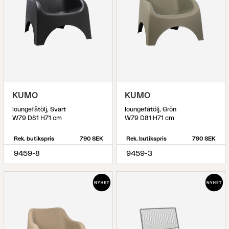
KUMO
KUMO
loungefåtölj, Svart
loungefåtölj, Grön
W79 D81 H71 cm
W79 D81 H71 cm
Rek. butikspris
790 SEK
Rek. butikspris
790 SEK
9459-8
9459-3