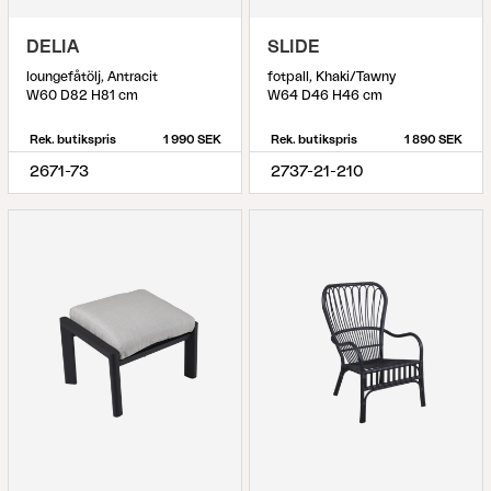
DELIA
SLIDE
loungefåtölj, Antracit
fotpall, Khaki/Tawny
W60 D82 H81 cm
W64 D46 H46 cm
Rek. butikspris
1 990 SEK
Rek. butikspris
1 890 SEK
2671-73
2737-21-210