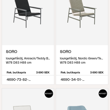
SORO
SORO
loungefåtölj, Antracit/Teddy Black
loungefåtölj, Nordic Green/Teddy Verde
W78 D83 H88 cm
W78 D83 H88 cm
Rek. butikspris
3 690 SEK
Rek. butikspris
3 690 SEK
4690-73-82-888
4690-34-51-388