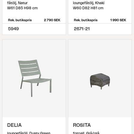
fåtölj, Natur
loungefåtölj, Khaki
W61 D85 H98 cm
W60 D82 H81 cm
Rek. butikspris
2 790 SEK
Rek. butikspris
1 990 SEK
5949
2671-21
DELIA
ROSITA
loungefåtölj, Dusty Green
fotpall, Grå/grå