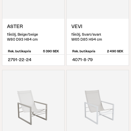
ASTER
VEVI
fåtölj, Beige/beige
fåtölj, Svart/svart
W80 D93 H84 cm
W65 D85 H94 cm
Rek. butikspris
5 390 SEK
Rek. butikspris
2 490 SEK
2791-22-24
4071-8-79