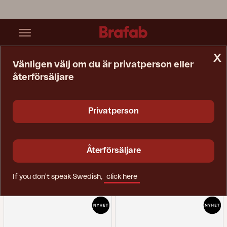
x
Vänligen välj om du är privatperson eller
återförsäljare
Startsida
Fåtölj
Fåtölj
Privatperson
Återförsäljare
If you don't speak Swedish,
click here
Filtrera