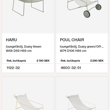
HARU
POUL CHAIR
loungefåtölj, Dusty Green
loungefåtölj, Dusty green/Off-white
W68 D69 H69 cm
W74 D106 H86 cm
Rek. butikspris
2 190 SEK
Rek. butikspris
3 290 SEK
1122-32
4600-32-51