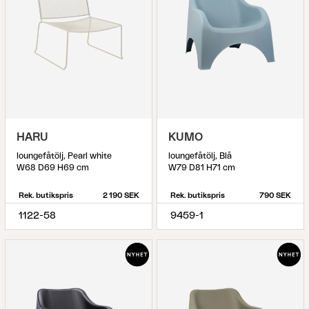
HARU
KUMO
loungefåtölj, Pearl white
loungefåtölj, Blå
W68 D69 H69 cm
W79 D81 H71 cm
Rek. butikspris
2 190 SEK
Rek. butikspris
790 SEK
1122-58
9459-1