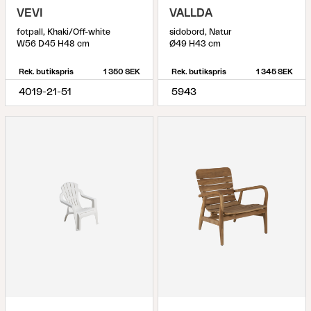
VEVI
VALLDA
fotpall, Khaki/Off-white
sidobord, Natur
W56 D45 H48 cm
Ø49 H43 cm
Rek. butikspris
1 350 SEK
Rek. butikspris
1 345 SEK
4019-21-51
5943