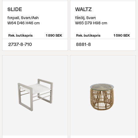
SLIDE
WALTZ
fotpall, Svart/Ash
fåtölj, Svart
W64 D46 H46 cm
W65 D79 H98 cm
Rek. butikspris
1 890 SEK
Rek. butikspris
1 590 SEK
2737-8-710
8881-8