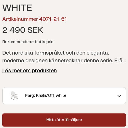
WHITE
Artikelnummer 4071-21-51
2 490 SEK
Rekommenderat butikspris
Det nordiska formspråket och den eleganta,
moderna designen kännetecknar denna serie. Från
det generösa matbordet med plats för familj och
Läs mer om produkten
vänner till bekväma stolar, sidobord, loungefåtöljer
och mycket mer som gör din uteplats till den
perfekta platsen för avkoppling och umgänge.
Färg: Khaki/Off-white
Många av de olika enheterna finns både i
aluminium kombinerat med textilen och teak
kombinerat med rostfritt stål. Design Dick Björk.
Hitta återförsäljare