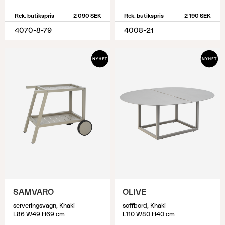
Rek. butikspris
2 090 SEK
Rek. butikspris
2 190 SEK
4070-8-79
4008-21
SAMVARO
OLIVE
serveringsvagn, Khaki
soffbord, Khaki
L86 W49 H69 cm
L110 W80 H40 cm