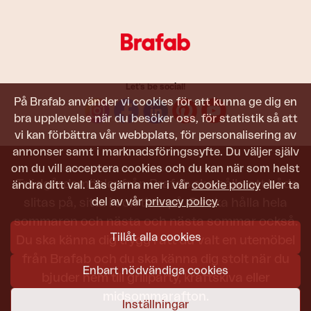
Let's be social!
På Brafab använder vi cookies för att kunna ge dig en
bra upplevelse när du besöker oss, för statistik så att
vi kan förbättra vår webbplats, för personalisering av
annonser samt i marknadsföringssyfte. Du väljer själv
om du vill acceptera cookies och du kan när som helst
Trädgårdsmöbler från Brafab ska hålla att både
ändra ditt val. Läs gärna mer i vår
cookie policy
eller ta
del av vår
privacy policy
.
slitas på, sitta i och titta på. De ska hålla hela
sommaren och nästa och nästa sommar också.
Tillåt alla cookies
Du ska känna dig trygg i att du valt en utemöbel
från Brafab och du ska känna dig stolt när du
Enbart nödvändiga cookies
bjuder hem till grillparty, kräftskiva eller
midsommarafton.
Inställningar