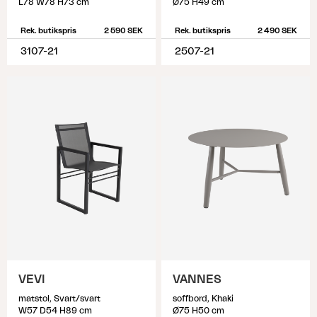
L78 W78 H73 cm
Ø75 H49 cm
Rek. butikspris
2 590 SEK
Rek. butikspris
2 490 SEK
3107-21
2507-21
VEVI
VANNES
matstol, Svart/svart
soffbord, Khaki
W57 D54 H89 cm
Ø75 H50 cm