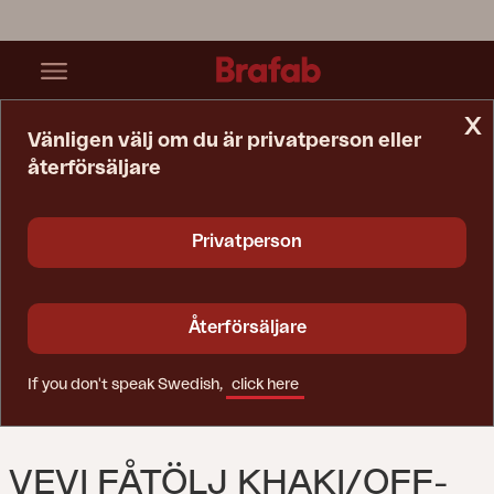
x
Vänligen välj om du är privatperson eller
återförsäljare
Startsida
Fåtölj
Vevi Fåtölj Khaki/Off-White
Privatperson
Återförsäljare
If you don't speak Swedish,
click here
VEVI FÅTÖLJ KHAKI/OFF-