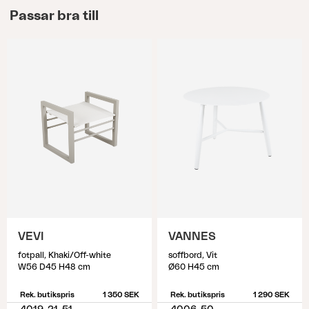
Passar bra till
VEVI
VANNES
fotpall, Khaki/Off-white
soffbord, Vit
W56 D45 H48 cm
Ø60 H45 cm
Rek. butikspris
1 350 SEK
Rek. butikspris
1 290 SEK