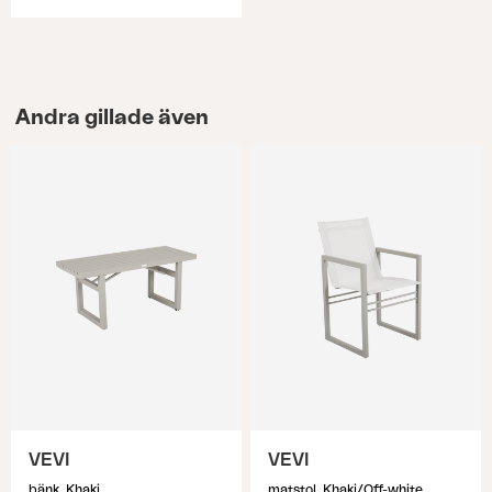
Andra gillade även
VEVI
VEVI
bänk, Khaki
matstol, Khaki/Off-white