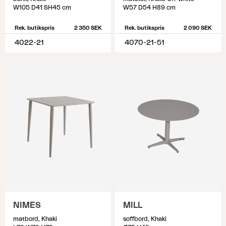
W105 D41 SH45 cm
W57 D54 H89 cm
Rek. butikspris
2 350 SEK
Rek. butikspris
2 090 SEK
4022-21
4070-21-51
NIMES
MILL
matbord, Khaki
soffbord, Khaki