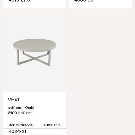
4019-21-51
4006-50
VEVI
soffbord, Khaki
Ø100 H40 cm
Rek. butikspris
3 890 SEK
4024-21