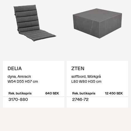
DELIA
ZTEN
dyna, Antracit
soffbord, Mörkgrå
W54 D55 H57 cm
L80 W80 H35 cm
Rek. butikspris
640 SEK
Rek. butikspris
12 450 SEK
3170-880
2746-72