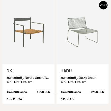
DK
HARU
loungefåtölj, Nordic Green/Natur
loungefåtölj, Dusty Green
W64 D62 H69 cm
W68 D69 H69 cm
Rek. butikspris
1 990 SEK
Rek. butikspris
2 190 SEK
2502-34
1122-32