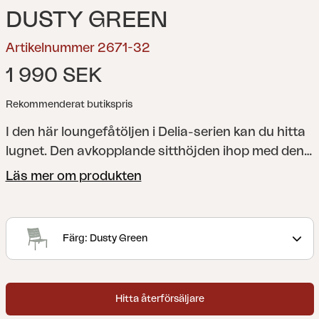
DUSTY GREEN
Artikelnummer 2671-32
1 990 SEK
Rekommenderat butikspris
I den här loungefåtöljen i Delia-serien kan du hitta
lugnet. Den avkopplande sitthöjden ihop med den
väl tilltagna ryggvinkeln ger stolen en modern och
Läs mer om produkten
vilsam känsla.
En modern och stilren kollektion
med självklara linjer som accentueras av kurvade
former för att maximera komforten. Delia är
Färg: Dusty Green
skandinavisk form när den är som bäst.
Hitta återförsäljare