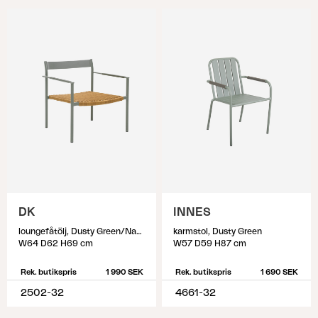
DK
INNES
loungefåtölj, Dusty Green/Natur
karmstol, Dusty Green
W64 D62 H69 cm
W57 D59 H87 cm
Rek. butikspris
1 990 SEK
Rek. butikspris
1 690 SEK
2502-32
4661-32