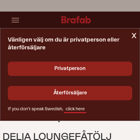
x
Vänligen välj om du är privatperson eller
återförsäljare
Startsida
Fåtölj
Delia Loungefåtölj Dusty Green
Privatperson
Återförsäljare
If you don't speak Swedish,
click here
DELIA LOUNGEFÅTÖLJ