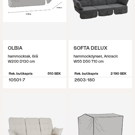
OLBIA
SOFTA DELUX
hammocktak, Grå
hammockdynset, Antracit
W200 D130 cm
W55 D50 T10 cm
Rek. butikspris
510 SEK
Rek. butikspris
2 190 SEK
10501-7
2603-180