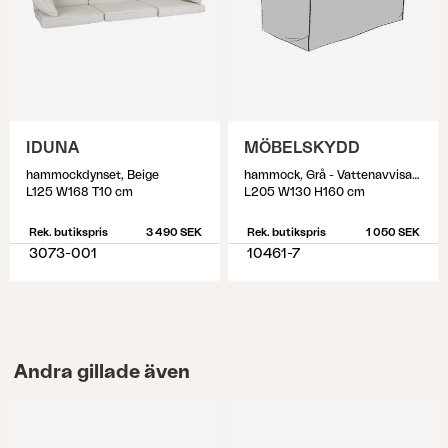
IDUNA
MÖBELSKYDD
hammockdynset, Beige
hammock, Grå - Vattenavvisande
L125 W168 T10 cm
L205 W130 H160 cm
Rek. butikspris
3 490 SEK
Rek. butikspris
1 050 SEK
3073-001
10461-7
Andra gillade även