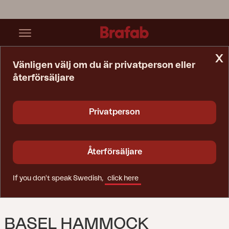
x
Vänligen välj om du är privatperson eller
återförsäljare
Startsida
Hammock
Basel Hammock Antracit
Privatperson
Återförsäljare
If you don't speak Swedish,
click here
BASEL HAMMOCK