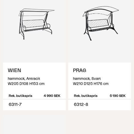
WIEN
PRAG
hammock, Antracit
hammock, Svart
W205 D108 H153 cm
W210 D125 H176 cm
Rek. butikspris
4 990 SEK
Rek. butikspris
5 190 SEK
6311-7
6312-8