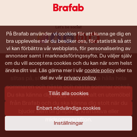
Let's be social!
På Brafab använder vi cookies för att kunna ge dig en
bra upplevelse när du besöker oss, för statistik så att
vi kan förbättra vår webbplats, för personalisering av
annonser samt i marknadsföringssyfte. Du väljer själv
om du vill acceptera cookies och du kan när som helst
Trädgårdsmöbler från Brafab ska hålla att både
ändra ditt val. Läs gärna mer i vår
cookie policy
eller ta
del av vår
privacy policy
.
slitas på, sitta i och titta på. De ska hålla hela
sommaren och nästa och nästa sommar också.
Tillåt alla cookies
Du ska känna dig trygg i att du valt en utemöbel
från Brafab och du ska känna dig stolt när du
Enbart nödvändiga cookies
bjuder hem till grillparty, kräftskiva eller
midsommarafton.
Inställningar