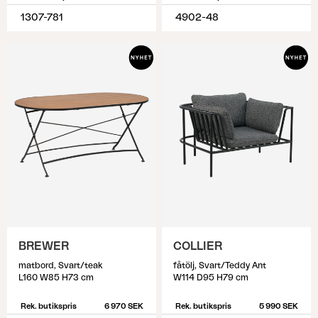
1307-781
4902-48
BREWER
COLLIER
matbord, Svart/teak
fåtölj, Svart/Teddy Ant
L160 W85 H73 cm
W114 D95 H79 cm
Rek. butikspris
6 970 SEK
Rek. butikspris
5 990 SEK