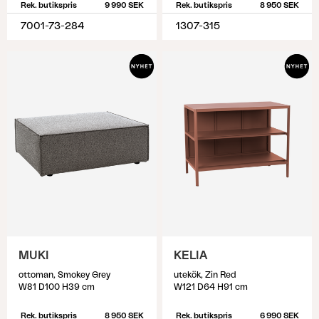
Rek. butikspris
9 990 SEK
Rek. butikspris
8 950 SEK
7001-73-284
1307-315
MUKI
KELIA
ottoman, Smokey Grey
utekök, Zin Red
W81 D100 H39 cm
W121 D64 H91 cm
Rek. butikspris
8 950 SEK
Rek. butikspris
6 990 SEK