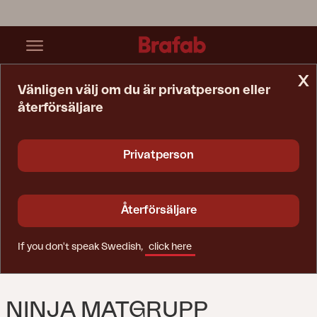
x
Vänligen välj om du är privatperson eller
återförsäljare
Startsida
Matgrupper
Ninja Matgrupp
Privatperson
Återförsäljare
If you don't speak Swedish,
click here
NINJA MATGRUPP