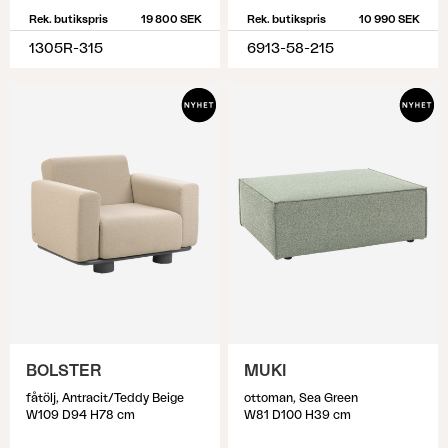
Rek. butikspris
19 800 SEK
Rek. butikspris
10 990 SEK
1305R-315
6913-58-215
BOLSTER
MUKI
fåtölj, Antracit/Teddy Beige
ottoman, Sea Green
W109 D94 H78 cm
W81 D100 H39 cm