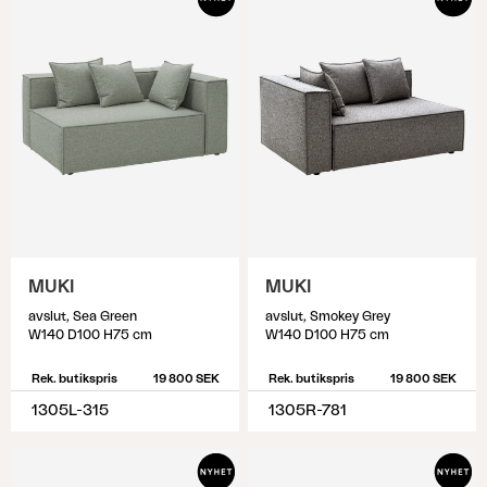
avgörande så ägna gärna en stund åt att mäta
och identifiera vilket skydd som passar dina
utemöbler. För att identifiera vilket möbelskydd
som passar; börja med att ställa utemöblerna så
som de ska stå vid användning av möbelskydd.
Mät sedan samtliga yttermått och utgå från de
högsta och längsta måtten. Tänk på att det kan
vara svårt att hitta exakta mått, så välj den större
storlek som är närmst de mått du identifierat.
MUKI
MUKI
avslut, Sea Green
avslut, Smokey Grey
W140 D100 H75 cm
W140 D100 H75 cm
Rek. butikspris
19 800 SEK
Rek. butikspris
19 800 SEK
1305L-315
1305R-781