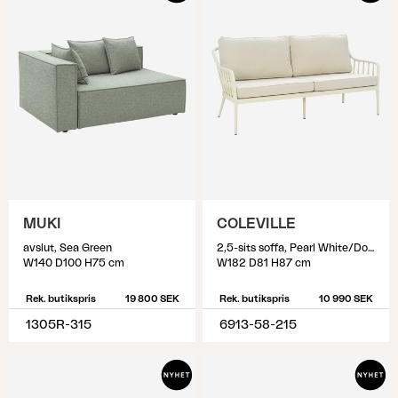
MUKI
COLEVILLE
avslut, Sea Green
2,5-sits soffa, Pearl White/Dot Beige
W140 D100 H75 cm
W182 D81 H87 cm
Rek. butikspris
19 800 SEK
Rek. butikspris
10 990 SEK
1305R-315
6913-58-215