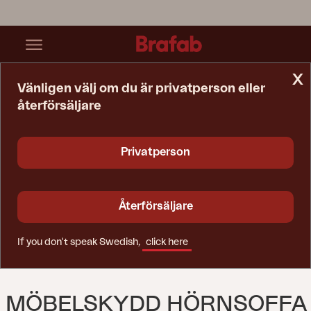
x
Vänligen välj om du är privatperson eller
återförsäljare
Startsida
Möbelskydd
Möbelskydd Hörnsoffa Svart - Andas
Privatperson
Återförsäljare
If you don't speak Swedish,
click here
MÖBELSKYDD HÖRNSOFFA