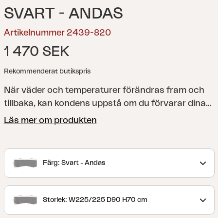
SVART - ANDAS
Artikelnummer 2439-820
1 470 SEK
Rekommenderat butikspris
När väder och temperaturer förändras fram och
tillbaka, kan kondens uppstå om du förvarar dina
utemöbler under skydd som inte andas. Det är
Läs mer om produkten
därför avgörande att se till att dina utemöbler får
chansen att hämta andan för att förhindra skador
relaterade till kondens. Med ett andningsbart och
Färg: Svart - Andas
samtidigt vattentätt utemöbelskydd från Brafab
kan du vara säker att dina utemöbler förvaras
säkert, håller sig torra och inte riskerar att ta
Storlek: W225/225 D90 H70 cm
skada av kondens. Det är också ett smart sätt att