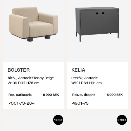
BOLSTER
KELIA
fåtölj, Antracit/Teddy Beige
utekök, Antracit
W109 D94 H78 cm
W121 D64 H91 cm
Rek. butikspris
9 990 SEK
Rek. butikspris
8 990 SEK
7001-73-284
4901-73