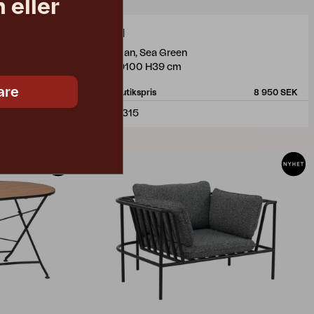
 eller
MUKI
ottoman, Sea Green
W81 D100 H39 cm
are
9 990 SEK
Rek. butikspris
8 950 SEK
1307-315