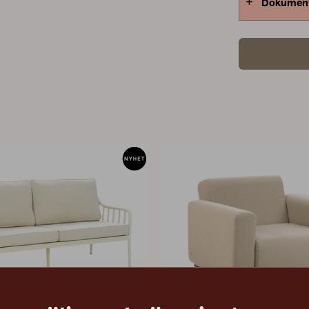
Dokumen
vilket ökar 
möbelskydd 
åt att mäta 
utemöbler. F
börja med a
användning 
utgå från d
vara svårt a
är närmst de