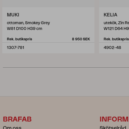
MUKI
KELIA
ottoman, Smokey Grey
utekök, Zin R
W81 D100 H39 cm
W121 D64 H9
Rek. butikspris
8 950 SEK
Rek. butikspris
1307-781
4902-48
BRAFAB
INFORM
Om oss
Skötselråd