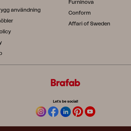
Furninova
rygg användning
Conform
öbler
Affari of Sweden
olicy
y
b
Let's be social!