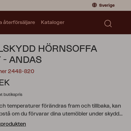
Sverige
a återförsäljare
Kataloger
Privatperson
Sverige
|
Sweden
Norge
|
Norway
Kataloger
LSKYDD HÖRNSOFFA
Global
|
Global
Läs våra kataloger
Tyskland
|
Germany
 - ANDAS
Danmark
|
Denmark
mer 2448-820
Frankrike
|
France
SEK
Byt till Återförsäljare
 butikspris
ch temperaturer förändras fram och tillbaka, kan
stå om du förvarar dina utemöbler under skydd
as. Det är därför avgörande att se till att dina
 produkten
år chansen att hämta andan för att förhindra