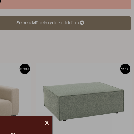
t
risken för vattenansamling. Med andra ord, ett
i rätt storlek är avgörande så ägna gärna en stund
och identifiera vilket skydd som passar dina
Se hela Möbelskydd kollektion
ör att identifiera vilket möbelskydd som passar;
tt ställa utemöblerna så som de ska stå vid
av möbelskydd. Mät sedan samtliga yttermått och
e högsta och längsta måtten. Tänk på att det kan
tt hitta exakta mått, så välj den större storlek som
 mått du identifierat.
x