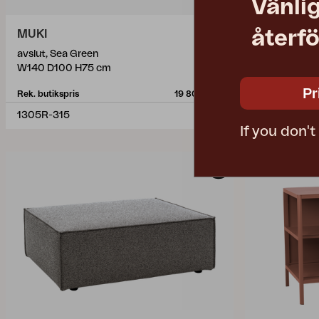
Vänlig
återfö
MUKI
COLEVILL
avslut, Sea Green
2,5-sits soff
W140 D100 H75 cm
W182 D81 H8
Pr
Rek. butikspris
19 800 SEK
Rek. butikspris
1305R-315
6913-58-215
If you don'