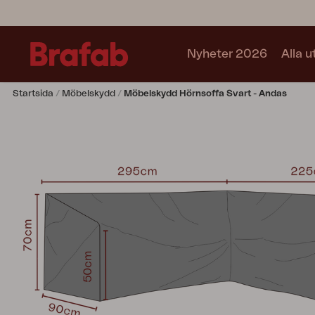
Nyheter 2026
Alla 
Startsida
Möbelskydd
Möbelskydd Hörnsoffa Svart - Andas
Produkter
Matgrupper
Soffgrupper
Café sets
Soffa
Fåtölj
Stol
Bord
Utekök
Vilsäng
Relax
Hammock