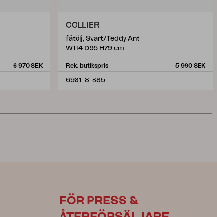
COLLIER
fåtölj, Svart/Teddy Ant
W114 D95 H79 cm
6 970 SEK
Rek. butikspris
5 990 SEK
6981-8-885
FÖR PRESS &