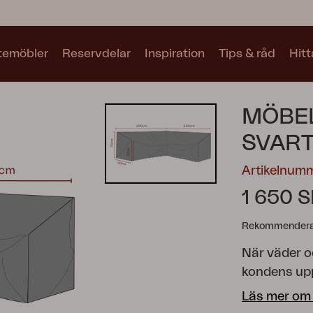
utemöbler
Reservdelar
Inspiration
Tips & råd
Hitt
Kollektioner
MÖBE
Se alla kollektioner
SVART
Artikelnum
1 650 
Rekommenderat
Motty
Blixt
Trolly
När väder o
kondens upp
som inte and
Läs mer om
utemöbler f