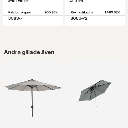
W45 D45 cm
Ø50 cm
Rek. butikspris
930 SEK
Rek. butikspris
1 490 SEK
8083-7
8086-72
Andra gillade även