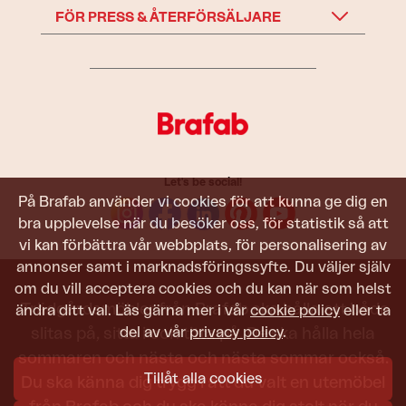
FÖR PRESS & ÅTERFÖRSÄLJARE
Let's be social!
På Brafab använder vi cookies för att kunna ge dig en
bra upplevelse när du besöker oss, för statistik så att
vi kan förbättra vår webbplats, för personalisering av
annonser samt i marknadsföringssyfte. Du väljer själv
om du vill acceptera cookies och du kan när som helst
Trädgårdsmöbler från Brafab ska hålla att både
ändra ditt val. Läs gärna mer i vår
cookie policy
eller ta
del av vår
privacy policy
.
slitas på, sitta i och titta på. De ska hålla hela
sommaren och nästa och nästa sommar också.
Tillåt alla cookies
Du ska känna dig trygg i att du valt en utemöbel