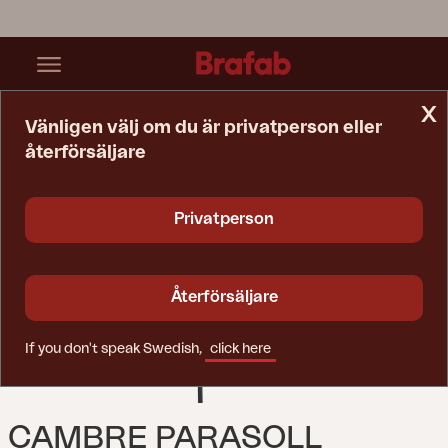
x
Vänligen välj om du är privatperson eller
återförsäljare
Startsida
Parasoll
Cambre Parasoll Antracit/Grå
Privatperson
Återförsäljare
If you don't speak Swedish,
click here
CAMBRE PARASOLL