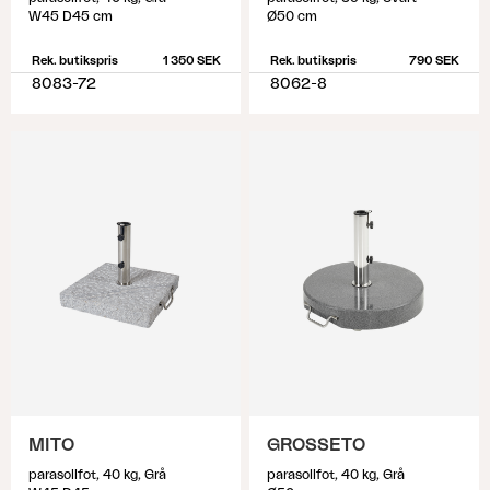
W45 D45 cm
Ø50 cm
Rek. butikspris
1 350 SEK
Rek. butikspris
790 SEK
8083-72
8062-8
MITO
GROSSETO
parasollfot, 40 kg, Grå
parasollfot, 40 kg, Grå