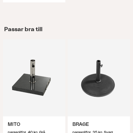
Passar bra till
MITO
BRAGE
parasollfot, 40 kg, Grå
parasollfot, 35 kg, Svart