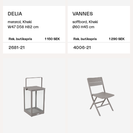
DELIA
VANNES
matstol, Khaki
soffbord, Khaki
W47 D58 H82 cm
Ø60 H45 cm
Rek. butikspris
1 150 SEK
Rek. butikspris
1 290 SEK
2681-21
4006-21