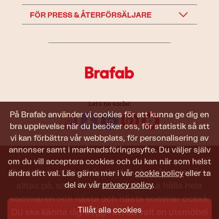
FÖR PRESS & ÅTERFÖRSÄLJARE
Let's be social!
På Brafab använder vi cookies för att kunna ge dig en
bra upplevelse när du besöker oss, för statistik så att
vi kan förbättra vår webbplats, för personalisering av
annonser samt i marknadsföringssyfte. Du väljer själv
om du vill acceptera cookies och du kan när som helst
Trädgårdsmöbler från Brafab ska hålla att både
ändra ditt val. Läs gärna mer i vår
cookie policy
eller ta
del av vår
privacy policy
.
slitas på, sitta i och titta på. De ska hålla hela
sommaren och nästa och nästa sommar också.
Tillåt alla cookies
Du ska känna dig trygg i att du valt en utemöbel