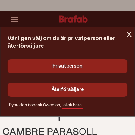
x
Vänligen välj om du är privatperson eller
återförsäljare
Startsida
Parasoll
Cambre Parasoll Antracit/khaki
Privatperson
Återförsäljare
If you don't speak Swedish,
click here
CAMBRE PARASOLL