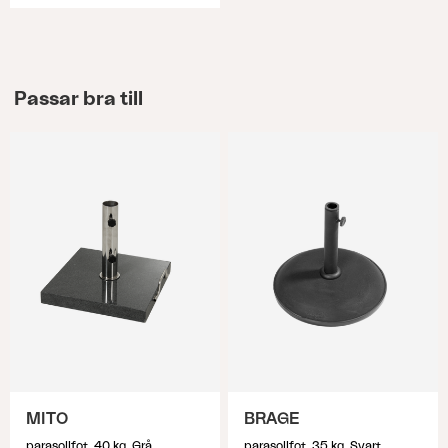
Passar bra till
MITO
BRAGE
parasollfot, 40 kg, Grå
parasollfot, 35 kg, Svart