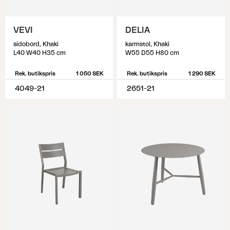
VEVI
DELIA
sidobord, Khaki
karmstol, Khaki
L40 W40 H35 cm
W55 D55 H80 cm
Rek. butikspris
1 050 SEK
Rek. butikspris
1 290 SEK
4049-21
2651-21