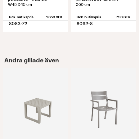
W45 D45 cm
Ø50 cm
Rek. butikspris
1 350 SEK
Rek. butikspris
790 SEK
8083-72
8062-8
Andra gillade även