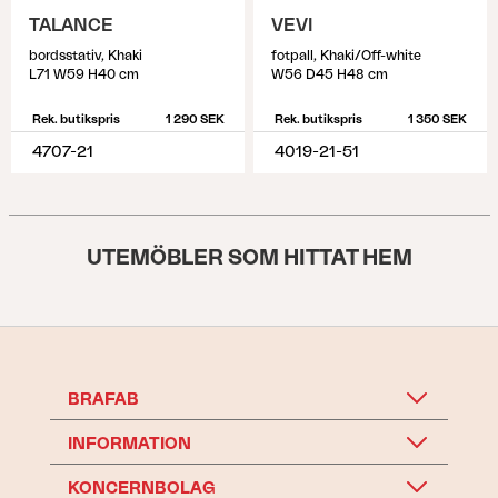
TALANCE
VEVI
bordsstativ, Khaki
fotpall, Khaki/Off-white
L71 W59 H40 cm
W56 D45 H48 cm
Rek. butikspris
1 290 SEK
Rek. butikspris
1 350 SEK
4707-21
4019-21-51
UTEMÖBLER SOM HITTAT HEM
BRAFAB
INFORMATION
KONCERNBOLAG