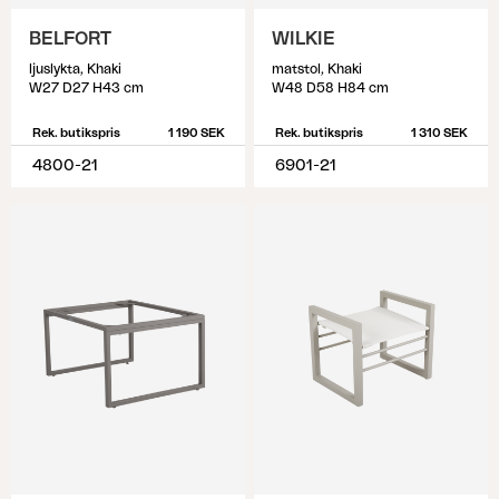
BELFORT
WILKIE
ljuslykta, Khaki
matstol, Khaki
W27 D27 H43 cm
W48 D58 H84 cm
Rek. butikspris
1 190 SEK
Rek. butikspris
1 310 SEK
4800-21
6901-21