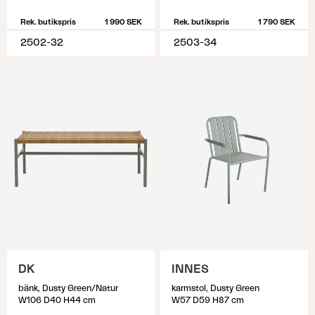
Rek. butikspris
1 990 SEK
Rek. butikspris
1 790 SEK
2502-32
2503-34
DK
INNES
bänk, Dusty Green/Natur
karmstol, Dusty Green
W106 D40 H44 cm
W57 D59 H87 cm