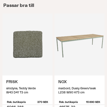
Passar bra till
FRISK
NOX
sittdyna, Teddy Verde
matbord, Dusty Green/teak
W43 D41 T3 cm
L238 W90 H73 cm
Rek. butikspris
370 SEK
Rek. butikspris
15 890 SEK