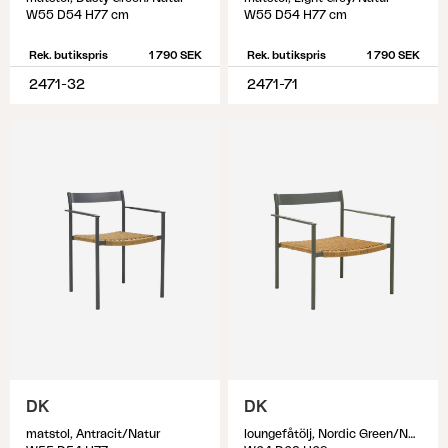
W55 D54 H77 cm
W55 D54 H77 cm
Rek. butikspris
1 790 SEK
Rek. butikspris
1 790 SEK
2471-32
2471-71
DK
DK
matstol, Antracit/Natur
loungefåtölj, Nordic Green/Natur