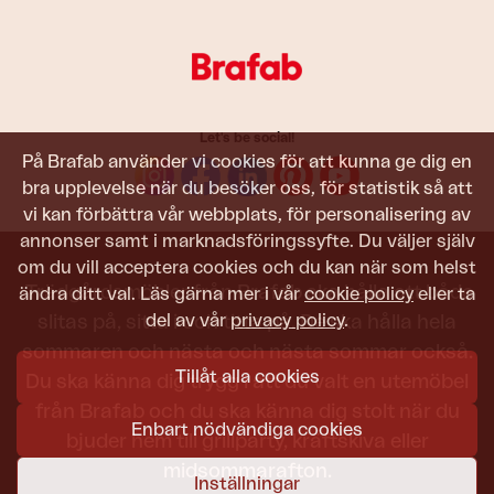
Let's be social!
På Brafab använder vi cookies för att kunna ge dig en
bra upplevelse när du besöker oss, för statistik så att
vi kan förbättra vår webbplats, för personalisering av
annonser samt i marknadsföringssyfte. Du väljer själv
om du vill acceptera cookies och du kan när som helst
Trädgårdsmöbler från Brafab ska hålla att både
ändra ditt val. Läs gärna mer i vår
cookie policy
eller ta
del av vår
privacy policy
.
slitas på, sitta i och titta på. De ska hålla hela
sommaren och nästa och nästa sommar också.
Tillåt alla cookies
Du ska känna dig trygg i att du valt en utemöbel
från Brafab och du ska känna dig stolt när du
Enbart nödvändiga cookies
bjuder hem till grillparty, kräftskiva eller
midsommarafton.
Inställningar