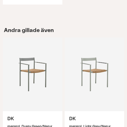
Andra gillade även
DK
DK
matstol, Dusty Green/Natur
matstol, Light Grey/Natur