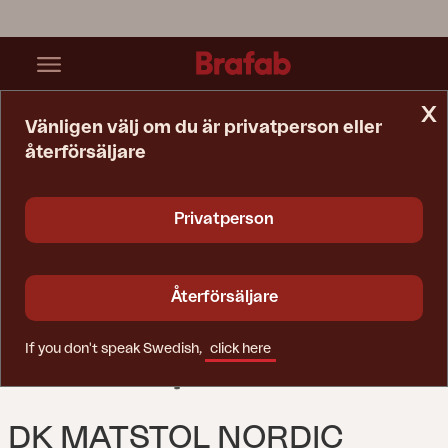
x
Vänligen välj om du är privatperson eller
återförsäljare
Startsida
Stol
DK Matstol Nordic Green/Natur
Privatperson
Återförsäljare
If you don't speak Swedish,
click here
DK MATSTOL NORDIC