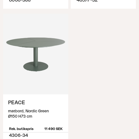
6066-388
4657F-32
PEACE
matbord, Nordic Green
Ø150 H73 cm
Rek. butikspris
11 490 SEK
4306-34