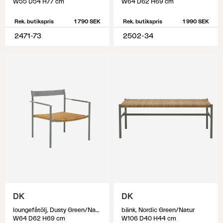
W55 D54 H77 cm
W64 D62 H69 cm
Rek. butikspris
1 790 SEK
Rek. butikspris
1 990 SEK
2471-73
2502-34
DK
DK
loungefåtölj, Dusty Green/Natur
bänk, Nordic Green/Natur
W64 D62 H69 cm
W106 D40 H44 cm