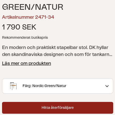
GREEN/NATUR
Artikelnummer 2471-34
1 790 SEK
Rekommenderat butikspris
En modern och praktiskt stapelbar stol.
DK hyllar
den skandinaviska designen och som för tankarna
till mästerverk från 1950-talet. Elegant och stabil
Läs mer om produkten
stomme i aluminium och med kontrasterande
detaljer som lyfter känslan och håller DK aktuell –
länge. Kontrastfärgerna på armstödet och den
Färg: Nordic Green/Natur
flätade sisen i konstrotting är detaljer som lyfter
stolen. Den genomgående luftiga känslan i
designen är ett tydligt arv från de skandinaviska
Hitta återförsäljare
klassikerna. Finns i fyra färger.