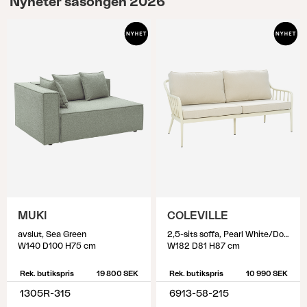
Nyheter säsongen 2026
vara svårt att hitta exakta mått, så välj den större
storlek som är närmst de mått du identifierat.
MUKI
COLEVILLE
avslut, Sea Green
2,5-sits soffa, Pearl White/Dot Beige
W140 D100 H75 cm
W182 D81 H87 cm
Rek. butikspris
19 800 SEK
Rek. butikspris
10 990 SEK
1305R-315
6913-58-215