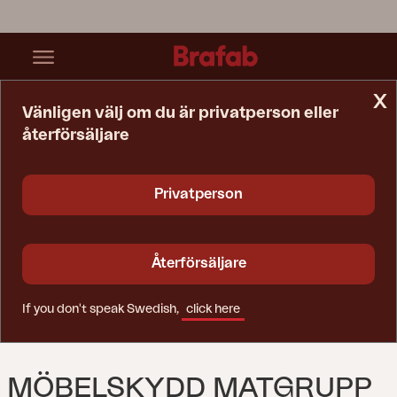
x
Vänligen välj om du är privatperson eller
återförsäljare
Startsida
Möbelskydd
Möbelskydd Matgrupp Svart - Vattentät
Privatperson
Återförsäljare
If you don't speak Swedish,
click here
MÖBELSKYDD MATGRUPP