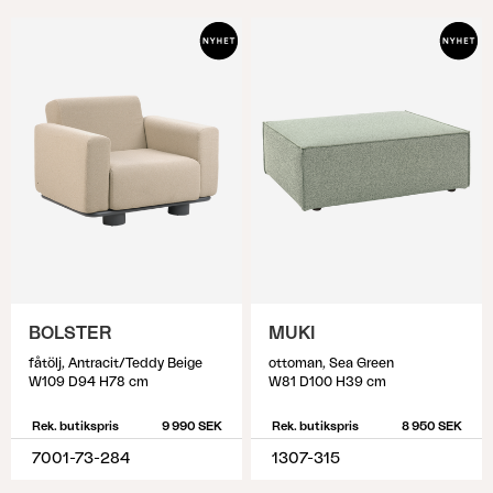
BOLSTER
MUKI
fåtölj, Antracit/Teddy Beige
ottoman, Sea Green
W109 D94 H78 cm
W81 D100 H39 cm
Rek. butikspris
9 990 SEK
Rek. butikspris
8 950 SEK
7001-73-284
1307-315