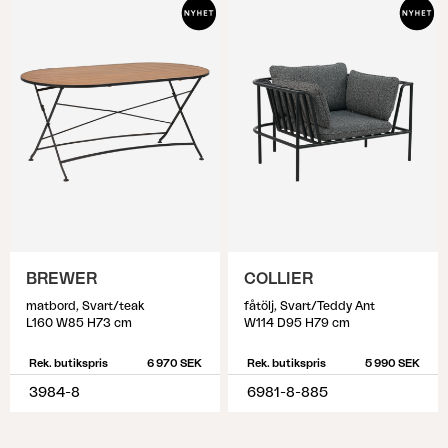
BREWER
COLLIER
matbord, Svart/teak
fåtölj, Svart/Teddy Ant
L160 W85 H73 cm
W114 D95 H79 cm
Rek. butikspris
6 970 SEK
Rek. butikspris
5 990 SEK
3984-8
6981-8-885