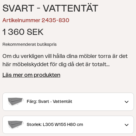
SVART - VATTENTÄT
Artikelnummer 2435-830
1 360 SEK
Rekommenderat butikspris
Om du verkligen vill hålla dina möbler torra är det
här möbelskyddet för dig då det är totalt
vattentätt, kompletterat med luftfickor för bättre
Läs mer om produkten
ventilation. Med ett vattentätt möbelskydd från
Brafab får du en mängd smarta funktioner som
justerbara fästband med vindtäta spännen,
Färg: Svart - Vattentät
kraftigt stickat resårband nedtill, dubbelsömn,
tejpade sömmar inuti. Det ingår även en snygg och
återanvändbar förvaringsväska. Notera att ett
Storlek: L305 W155 H80 cm
vattentätt skydd inte är den rekommenderade