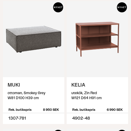
MUKI
KELIA
ottoman, Smokey Grey
utekök, Zin Red
W81 D100 H39 cm
W121 D64 H91 cm
Rek. butikspris
8 950 SEK
Rek. butikspris
6 990 SEK
1307-781
4902-48